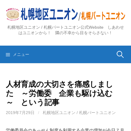
コ
ン
テ
ン
札幌地区ユニオン / 札幌パートユニオン公式Website しあわせ
ツ
はユニオンから！ 隣の不幸から目をそらさない！
へ
ス
検
キ
メニュー
ッ
プ
索:
人材育成の大切さを痛感しまし
た ～労働委 企業も駆け込む
～ という記事
2019年7月29日
/
札幌地区ユニオン / 札幌パートユニオン
労働委員会のあっせん制度を利用する企業の増加が今日７月