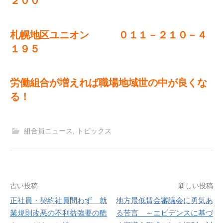
２００
札幌地区ユニオン ０１１－２１０－４
１９５
労働組合が増えれば職場地域世の中が良くな
る！
組合員ニュース
,
トピックス
投
古い投稿
新しい投稿
正社員・契約社員問わず 就
地方最低賃金審議会に勇気あ
稿
業規則改悪の不利益強要の酷
る苦言 ～エビデンスに基づ