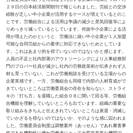
２９日の日本経済新聞朝刊で報じられました。労組との交渉
経験が乏しい中小企業が活用するケースが増えているとのこ
とです。労働組合による活用は争議の減少と景気回復等によ
りめっきり減っているとしています。何故中小企業による活
用が増えたのかというと、労働法に疎い中小企業が１人加盟
可能な合同労組からの要求に対応できないためとしていま
す。これはあまり的を得ていないのではないかと感じます。
人員の不足と社内部署のアウトソーシングにより人事総務部
門のプロパー社員が減少し社内の労務政策術が伝承されず人
材も育っていない、これが労働相談を受けている立場からの
企業実感です。一方、労働組合も同様で内部の人材育成がで
きていないところは労働委員会の存在を知らない、ストライ
キの「打ち方」を退職した組合ＯＢに聞いて回る等、労働組
合機能を理解していないところも出ています。組織の重要な
取り組みをきちんと伝えきれていないところは衰退・消滅し
ていかざるを得ないのではないか、そのような感に囚われま
した。労働委員会制度は調整案件（あっせん）であれ審査事
件であれ機動性に優れ労働者にとって大変有意義な機関で