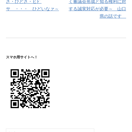
ナ
さ・ひどさ・ヒﾄﾞ
く審議会形成と知る権利に対
サ ・・・ ひどいなァ～
する誠実対応が必要～ 山口
ビ
県の話です
ゲ
ー
シ
ョ
スマホ用サイトへ！
ン
検