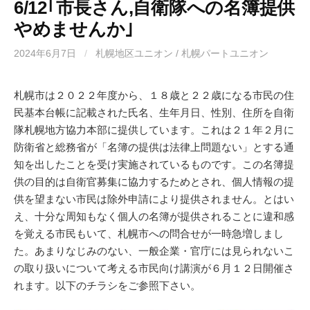
6/12｢市長さん,自衛隊への名簿提供
やめませんか｣
2024年6月7日
/
札幌地区ユニオン / 札幌パートユニオン
札幌市は２０２２年度から、１８歳と２２歳になる市民の住
民基本台帳に記載された氏名、生年月日、性別、住所を自衛
隊札幌地方協力本部に提供しています。これは２１年２月に
防衛省と総務省が「名簿の提供は法律上問題ない」とする通
知を出したことを受け実施されているものです。この名簿提
供の目的は自衛官募集に協力するためとされ、個人情報の提
供を望まない市民は除外申請により提供されません。とはい
え、十分な周知もなく個人の名簿が提供されることに違和感
を覚える市民もいて、札幌市への問合せが一時急増しまし
た。あまりなじみのない、一般企業・官庁には見られないこ
の取り扱いについて考える市民向け講演が６月１２日開催さ
れます。以下のチラシをご参照下さい。