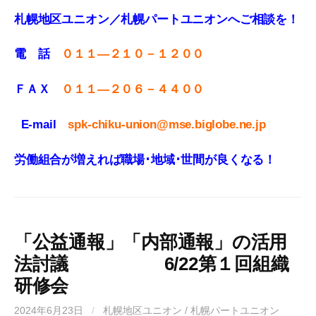
札幌地区ユニオン／札幌パートユニオンへご相談を！
電 話
０１１—２１０－１２００
ＦＡＸ
０１１
—
２０６－４４００
E-mail
spk-chiku-union@mse.biglobe.ne.jp
労働組合が増えれば職場･地域･世間が良くなる！
「公益通報」「内部通報」の活用
法討議 6/22第１回組織
研修会
2024年6月23日
/
札幌地区ユニオン / 札幌パートユニオン