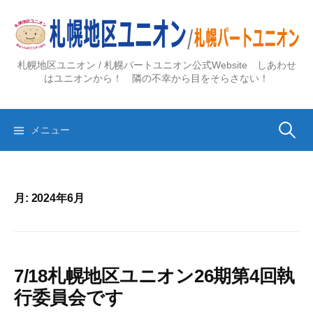
コ
ン
テ
ン
札幌地区ユニオン / 札幌パートユニオン公式Website しあわせ
ツ
はユニオンから！ 隣の不幸から目をそらさない！
へ
ス
検
キ
メニュー
ッ
プ
索:
月:
2024年6月
7/18札幌地区ユニオン26期第4回執
行委員会です