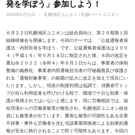
発を学ぼう」参加しよう！
2024年6月11日
/
札幌地区ユニオン / 札幌パートユニオン
６月２２日札幌地区ユニオンは組合員向け、第２６期第１回
組織研修会を開催します。今回のテーマは、「公益通報者保
護法・内部告発を学ぼう」です。公益通報者保護法は２００
４（平成１６）年６月１８日に制定された後、８回の改定を
重ね令２０２２（令和４）年６月１日からは、事業者の体制
整備の義務化、事業者内部通報担当者の守秘義務及び保護さ
れる「通報対象事実」の範囲の拡大に改正を加えて現在にい
たります。しかし、現状の制度利用は低調で、消費者庁トッ
プが自ら利用促進を呼びかける程で、職場で十分な効果・保
護が発揮されてはいないと感じます。現に労働相談では、福
祉現場からの労働者被害が報告され、札幌地区ユニオン組合
員にも被害者が出ています。重篤な被害の可能性もある企業
不祥事・事件も労働者を含む当該事業関係者による効果的通
報が安全に執行されることで防ぐ可能性もあります。今回の