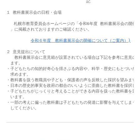
                                記

１ 教科書展示会の日程・会場

   札幌市教育委員会ホームページの「令和6年度 教科書展示会の開催に
　」に掲載されておりますのご確認ください。

令和６年度　教科書展示会の開催について（ご案内）)
２ 意見提出について

　　教科書展示会に意見箱が設置されている場合は下記を参考に意見の提
　ます。

・子どもたちの知的好奇心を揺さぶる内容や、科学・歴史にもとづいた教
　求めます。

・教科書を扱う教職員や子ども・保護者の声を反映した採択を望みます。
・日本の歴史的事実を政府の都合のいいように歪曲した教科書を採択しな
・子どもたちがじっくりと考えることができる内容を扱った教科書を選ん
　います。

・一部の考えに偏った教科書は子どもたちの発達に影響を与えてしまうこ
　してください。

　　　　　　　　　　　　　　　　　　　　　　　　　　　　　　　　　