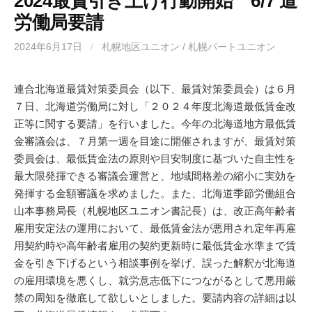
2024最賃引き上げ行動開始 6/7 道
労働局要請
2024年6月17日
/
札幌地区ユニオン / 札幌パートユニオン
連合北海道最賃対策委員会（以下、最賃対策委員会）は６月
７日、北海道労働局に対し「２０２４年度北海道最低賃金改
正等に関する要請」を行いました。今年の北海道地方最低賃
金審議会は、７月第一週を目途に開催されますが、最賃対策
委員会は、最低賃金法の原則や目安制度に基づいた自主性を
最大限発揮できる審議会運営と、地域間格差の縮小に実効を
発揮する金額審議を求めました。また、北海道季節労働組合
山本事務局長（札幌地区ユニオン書記長）は、改正高年齢者
雇用安定法の運用において、最低賃金法が悪用され定年再雇
用契約時や高年齢者雇用の契約更新時に最低賃金水準まで賃
金を引き下げるという相談事例を挙げ、誤った解釈が北海道
の雇用環境を悪くし、就労意志低下につながるとして悪用厳
禁の周知を徹底して欲しいとしました。要請内容の詳細は以