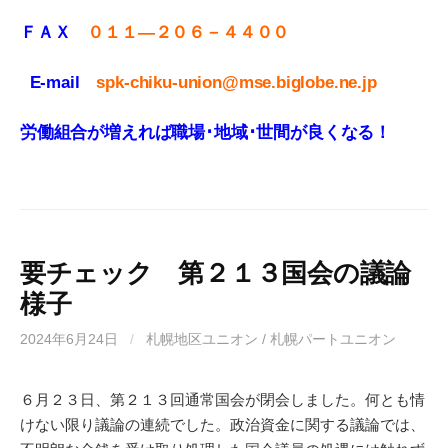
ＦＡＸ
０１１
—
２０６－４４００
E-mail
spk-chiku-union@mse.biglobe.ne.jp
労働組合が増えれば職場･地域･世間が良くなる！
要チェック 第２１３国会の議論
様子
2024年6月24日
/
札幌地区ユニオン / 札幌パートユニオン
６月２３日、第２１３回通常国会が閉会しました。何とも情
けない限り議論の連続でした。政治資金に関する議論では、