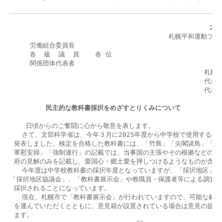
                                                 
                                        札幌平和運動
     労働組合委員長

     各  級  議  員    各 位

     関係団体代表者

                                                
                                                 代
         民主的な教科書採択をめざすとりくみについて
    日頃からのご奮闘に心から敬意を表します。

   さて、文部科学省は、今年３月に2025年度から中学校で使用する教
 発表しました。検定を合格した教科書には、「竹島」「尖閣諸島」「北方
 軍慰安婦」「強制連行」の記載では、当事国の主張やその根拠などの学説
 府の見解のみを記載し、愛国心・郷土愛を押しつけるようなものが含まれ
   今年度は中学校教科書の採択年度となっていますが、「採択地区」ご
「採択地区協議会」、「教科書展示会」や教職員・保護者等による調査・
 採択されることになっています。

   現在、札幌市で「教科書展示会」が行われていますので、可能な範囲
 を運んでいただくとともに、意見箱が設置されている場合は意見の提出を
 ます。
