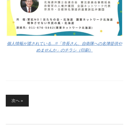
個人情報が渡されている…!!「市長さん、自衛隊への名簿提供や
めませんか」のチラシ（印刷）
投
次へ »
稿
の
ペ