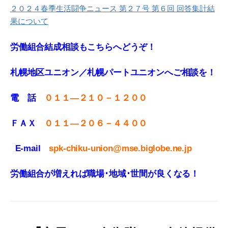
２０２４春季生活闘争ニュース 第２７号 第６回 回答集計結
果について
労働組合結成相談もこちらへどうぞ！
札幌地区ユニオン／札幌パートユニオンへご相談を！
電 話
０１１—２１０－１２００
ＦＡＸ
０１１
—
２０６－４４００
E-mail
spk-chiku-union@mse.biglobe.ne.jp
労働組合が増えれば職場･地域･世間が良くなる！