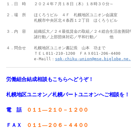
１．日　時　　２０２４年７月１８日（木）１８時３０分～

２．場　所　　ほくろうビル　４Ｆ　札幌地区ユニオン会議室

　　　　　　　札幌市中央区北４条西１２丁目　ほくろうビル

３．内　容　　組織拡大／２４最低賃金の取組／２４総合生活改善闘争の
　　　　　　　諸行動／上部団体対応／平和行動／　　　他

４．問合せ　　札幌地区ユニオン書記長　山本　功まで　

　　　　　　　ＴＥＬ011‐210-1200　ＦＡＸ011-206-4400

　　　　　　　e-Maill：
spk-chiku-union@mse.biglobe.ne.jp
労働組合結成相談もこちらへどうぞ！
札幌地区ユニオン／札幌パートユニオンへご相談を！
電 話
０１１—２１０－１２００
ＦＡＸ
０１１
—
２０６－４４００