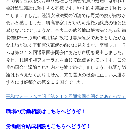
不明朗な金銭を受け取り処理した国会議員の処遇には触れず
会計処理議論に熱中する有様です。罪も罰も議論せず終わっ
てしまいました。経済安保法案の議論では野党の熱が何故か
低いと感じました。特高警察まがいの司法権力醸成の種とは
感じないのでしょうか。事実上の武器輸出解禁法である防衛
装備移転三原則の運用指針改定は憲法違反であるとした頑な
な主張が無く平和憲法瓦解の前兆に見えます。平和フォーラ
ムは第２１３回通常国会閉会にあたり声明を発出しました。
今日、札幌平和フォーラムを通じて配信されています。この
度の国会で議論された内容を皆で総括しましょう。低調な議
論はもう見たくありません。来る選択の機会に正しい人選を
するには好都合の第２１３国会でした。
平和フォーラム声明「第２１３回通常国会閉会にあたって」
職場の労働相談はこちらへどうぞ！
労働組合結成相談もこちらへどうぞ！