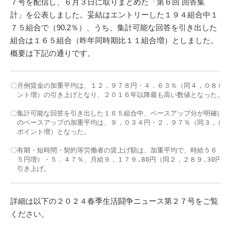
７号を配信し、６月３日に取りまとめた「第６回 回答集
計」を公表しました。妥結はエントリーした１９４組合中１
７５組合で（90.2％）、うち、集計可能な回答を引き出した
組合は１６５組合（昨年同時期比１１組合増）としました。
概要は下記の通りです。
〇月例賃金の加重平均は、１２，９７８円・４．６３％（同４，０８８円
　ント増）の引き上げとなり、２０１６年以降最も高い数値となった。

〇集計可能な回答を引き出した１６５組合中、ベースアップ分が明確にわ
　のベースアップの加重平均は、９，０３４円・２．９７％（同３，８９
　ポイント増）となった。

〇有期・短時間・契約等労働者の賃上げ額は、加重平均で、時給５６．８
　５円増）・５．４７％、月給９，１７９.80円（同２，２８９.30円増
　引き上げ。
詳細は以下の２０２４春季生活闘争ニュース第２７号をご覧
ください。