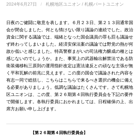
2024年6月27日
/
札幌地区ユニオン / 札幌パートユニオン
日夜のご健闘に敬意を表します。６月２３日、第２１３回通常国
会が閉会しました。何とも情けない限り議論の連続でした。政治
資金に関する議論では、端緒となった国会議員の罪も罰も議論せ
ず終わってしまいました。経済安保法案の議論では野党の熱が何
故か低いと感じました。特高警察まがいの司法権力醸成の種とは
感じないのでしょうか。また、事実上の武器輸出解禁法である防
衛装備移転三原則の運用指針改定は憲法違反との頑なな主張が無
く平和瓦解の前兆に見えます。この度の国会で議論された内容を
有志一同で総括し、こちらはこちらで来るべき選択の機会に備え
る必要がありましょう。低調な議論はたくさんです。さて札幌地
区ユニオンは、この度、第２６期第４回執行委員会を下記の要件
で開催します。各執行委員におかれましては、日程確保の上、出
席方お願い申し上げます。
　　　　　　【第２６期第４回執行委員会】