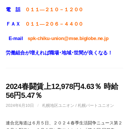
電 話
０１１—２１０－１２００
ＦＡＸ
０１１
—
２０６－４４００
E-mail
spk-chiku-union@mse.biglobe.ne.jp
労働組合が増えれば職場･地域･世間が良くなる！
2024春闘賃上12,978円4.63％ 時給
56円5.47％
2024年6月10日
/
札幌地区ユニオン / 札幌パートユニオン
連合北海道は６月５日、２０２４春季生活闘争ニュース第２