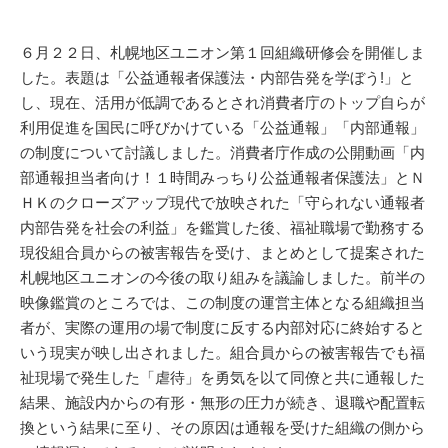
６月２２日、札幌地区ユニオン第１回組織研修会を開催しま
した。表題は「公益通報者保護法・内部告発を学ぼう!」と
し、現在、活用が低調であるとされ消費者庁のトップ自らが
利用促進を国民に呼びかけている「公益通報」「内部通報」
の制度について討議しました。消費者庁作成の公開動画「内
部通報担当者向け！１時間みっちり公益通報者保護法」とＮ
ＨＫのクローズアップ現代で放映された「守られない通報者
内部告発を社会の利益」を鑑賞した後、福祉職場で勤務する
現役組合員からの被害報告を受け、まとめとして提案された
札幌地区ユニオンの今後の取り組みを議論しました。前半の
映像鑑賞のところでは、この制度の運営主体となる組織担当
者が、実際の運用の場で制度に反する内部対応に終始すると
いう現実が映し出されました。組合員からの被害報告でも福
祉現場で発生した「虐待」を勇気を以て同僚と共に通報した
結果、施設内からの有形・無形の圧力が続き、退職や配置転
換という結果に至り、その原因は通報を受けた組織の側から