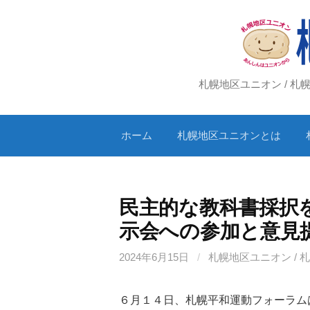
コ
ン
テ
ン
ツ
札幌地区ユニオン / 
へ
ス
ホーム
札幌地区ユニオンとは
キ
ッ
プ
民主的な教科書採択
示会への参加と意見
2024年6月15日
/
札幌地区ユニオン / 
６月１４日、札幌平和運動フォーラム