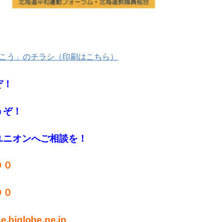
こう」のチラシ（印刷はこちら）
ぞ！
うぞ！
ユニオンへご相談を！
００
００
.biglobe.ne.jp