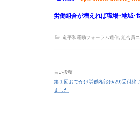
労働組合が増えれば職場･地域･
道平和運動フォーラム通信
,
組合員ニ
投
古い投稿
第１回おでかけ労働相談(6/29)受付終
稿
ました
ナ
ビ
ゲ
ー