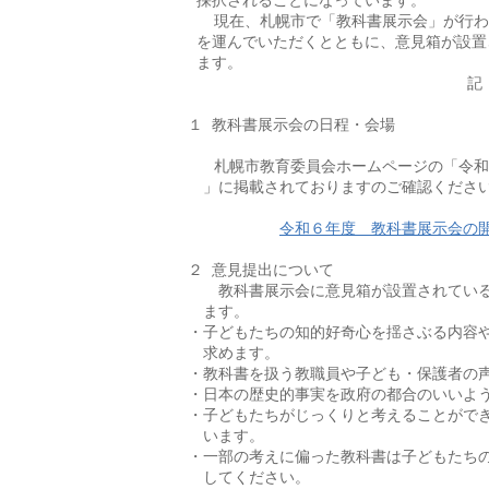
 採択されることになっています。

   現在、札幌市で「教科書展示会」が行
 を運んでいただくとともに、意見箱が設置
 ます。

                                記

１ 教科書展示会の日程・会場

   札幌市教育委員会ホームページの「令和
　」に掲載されておりますのご確認ください
令和６年度　教科書展示会の
２ 意見提出について

　　教科書展示会に意見箱が設置されている
　ます。

・子どもたちの知的好奇心を揺さぶる内容や
　求めます。

・教科書を扱う教職員や子ども・保護者の声
・日本の歴史的事実を政府の都合のいいよう
・子どもたちがじっくりと考えることができ
　います。

・一部の考えに偏った教科書は子どもたちの
　してください。
