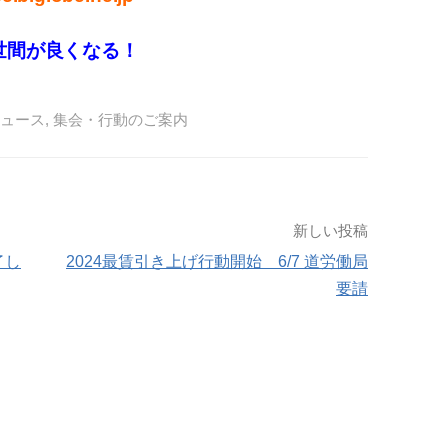
世間が良くなる！
ュース
,
集会・行動のご案内
新しい投稿
了し
2024最賃引き上げ行動開始 6/7 道労働局
要請