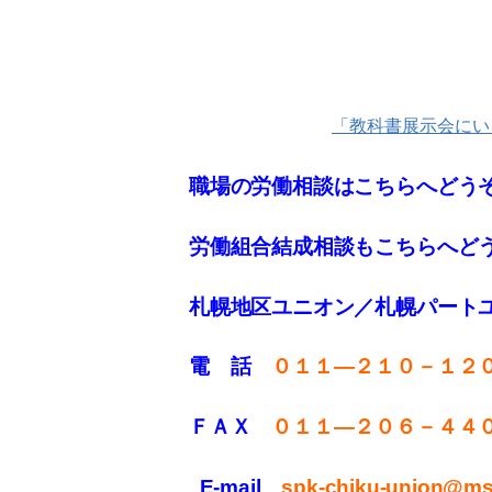
「教科書展示会にい
職場の労働相談はこちらへどう
労働組合結成相談もこちらへど
札幌地区ユニオン／札幌パート
電 話
０１１—２１０－１２
ＦＡＸ
０１１
—
２０６－４４
E-mail
spk-chiku-union@mse