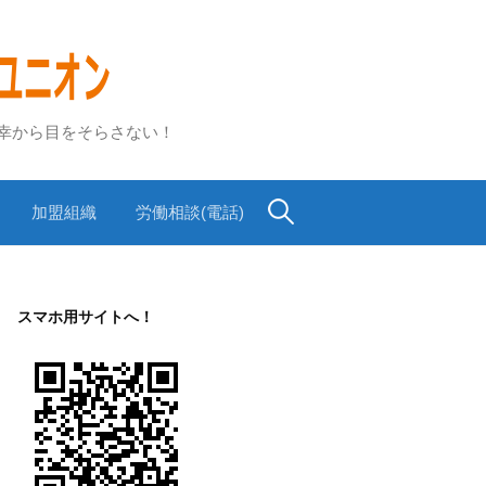
不幸から目をそらさない！
検
加盟組織
労働相談(電話)
索:
スマホ用サイトへ！