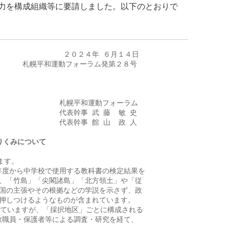
力を構成組織等に要請しました。以下のとおりで
                   ２０２４年 ６月１４日

            札幌平和運動フォーラム発第２８号

                   札幌平和運動フォーラム

                  代表幹事 武 藤  敏 史

とりくみについて
す。

5年度から中学校で使用する教科書の検定結果を

、「竹島」「尖閣諸島」「北方領土」や「従

国の主張やその根拠などの学説を示さず、政

押しつけるようなものが含まれています。

っていますが、「採択地区」ごとに構成される

職員・保護者等による調査・研究を経て、
