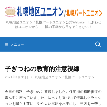
コ
ン
テ
ン
札幌地区ユニオン / 札幌パートユニオン公式Website しあわせ
ツ
はユニオンから！ 隣の不幸から目をそらさない！
へ
ス
検
キ
メニュー
ッ
プ
索:
子ぎつねの教育的注意視線
2021年1月31日
/
札幌地区ユニオン / 札幌パートユニオン
今日の帰路、子ぎつねに遭遇しました。住宅街の横断歩道の
真ん中に座っていました。ゆっくり近づいて停車しクラクシ
ョンを鳴らす前に、やや太い尻尾を水平にし、当方を一瞥し