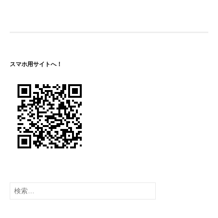
ゲ
ー
シ
ョ
スマホ用サイトへ！
ン
検
索: