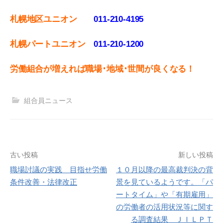
札幌地区ユニオン
011-210-4195
札幌パートユニオン
011‐210-1200
労働組合が増えれば職場･地域･世間が良くなる！
組合員ニュース
投
古い投稿
新しい投稿
職場討議の実践 目指せ労働
１０月以降の最高裁判決の背
稿
条件改善・法律改正
景を見ているようです。「パ
ナ
ートタイム」や「有期雇用」
の労働者の活用状況等に関す
ビ
る調査結果 ＪＩＬＰＴ