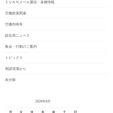
ＣＵＮＮメール通信・各種情報
労働政策関連
労働判例等
組合員ニュース
集会・行動のご案内
トピックス
相談現場から
未分類
2026年8月
月
火
水
木
金
土
日