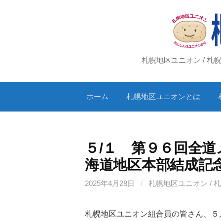
コ
ン
テ
ン
ツ
札幌地区ユニオン / 
へ
ス
ホーム
札幌地区ユニオンとは
キ
ッ
プ
５/１ 第９６回全
海道地区本部結成記念
2025年4月28日
/
札幌地区ユニオン / 
札幌地区ユニオン組合員の皆さん、５