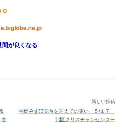
００
.biglobe.ne.jp
世間が良くなる
新しい投稿
報
福島みずほ党首を迎えての集い ５/１７
 春
北区クリスチャンセンター