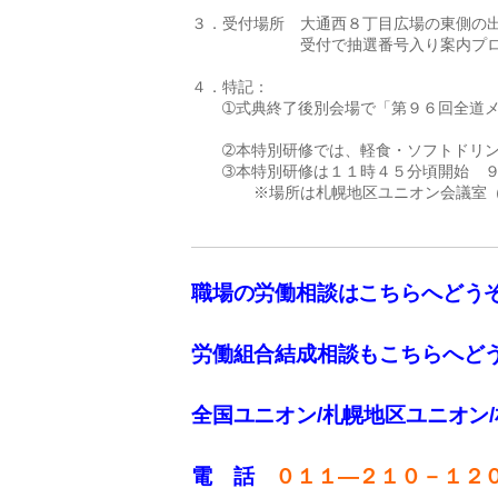
３．受付場所　大通西８丁目広場の東側の出
　　　　　　　受付で抽選番号入り案内プロ
４．特記： 

　　➀式典終了後別会場で「第９６回全道メ
                            
　　➁本特別研修では、軽食・ソフトドリン
　　➂本特別研修は１１時４５分頃開始　９
　　　　※場所は札幌地区ユニオン会議室（北
職場の労働相談はこちらへどう
労働組合結成相談もこちらへど
全国ユニオン/札幌地区ユニオン
電 話
０１１—２１０－１２