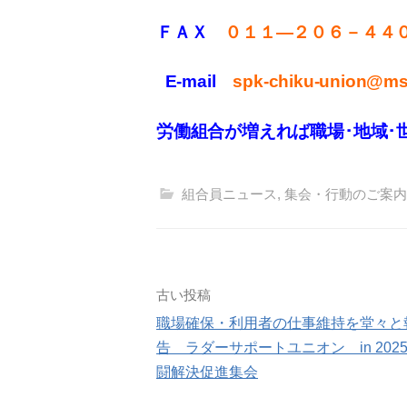
ＦＡＸ
０１１
—
２０６－４４
E-mail
spk-chiku-union@mse
労働組合が増えれば職場･地域･
組合員ニュース
,
集会・行動のご案内
投
古い投稿
職場確保・利用者の仕事維持を堂々と
稿
告 ラダーサポートユニオン in 2025
ナ
闘解決促進集会