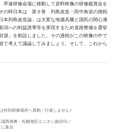
、早速研修会場に移動して資料映像の研修鑑賞会を
その時日本は 第９巻 列島改造・田中角栄の挑戦
日本列島改造論」は大変な地価高騰と国民の関心沸
新潟への利益誘導等を実現するため道路整備を選挙
財源」を創設しました。その過程がこの映像の中で
観て考えて議論してみましょう。そして、これから
】
は特別研修場所へ異動／行進しません)

場西側奥・札幌地区ユニオン旗目印／

に集合
