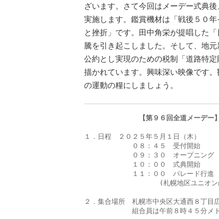
ざいます。さて今回はメーデー式典後
実施します。鑑賞機材は「戦後５０年
と挫折」です。田中角栄が提唱した「
騰を引き起こしました。そして、地元
公約とし実現のための税制「道路特定
描かれています。興味深い映像です。
の運動の糧にしましょう。
　　　　　　　　【第９６回全道メーデー
１．日程　２０２５年５月１日（木）

　　　　　　　０８：４５　受付開始

　　　　　　　０９：３０　オープニング

　　　　　　　１０：００　式典開始

　　　　　　　１１：００　パレード行進

　　　　　　　　　　　(札幌地区ユニオン
２．集合場所　札幌市中央区大通西８丁目広
　　　　　　　組合員は午前８時４５分メド