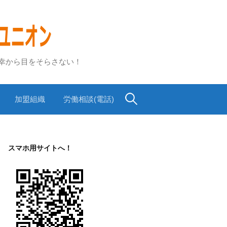
不幸から目をそらさない！
検
加盟組織
労働相談(電話)
索:
スマホ用サイトへ！