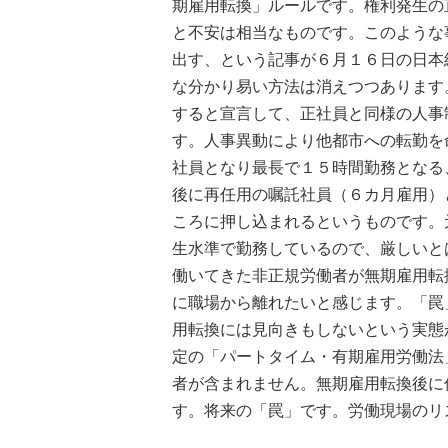
期雇用転換」ルールです。権利発生の
と不安は相当なものです。このような
出す、という記事が６月１６日の日本
な分かり易い方法は消えつつあります
すると宣言して、正社員と同様の人事
す。人事異動により他都市への転勤を
社員となり最長で１５時間勤務となる
後に再任用の嘱託社員（６カ月雇用）
ころに押し込まれるというものです。
生水準で勤務しているので、厳しいと
働いてきた非正規労働者が無期雇用転
に職場から離れたいと感じます。「罠
用転換には見向きもしないという実態
定の「パートタイム・有期雇用労働法
者が含まれません。無期雇用転換後に
す。将来の「罠」です。労働現場のリ