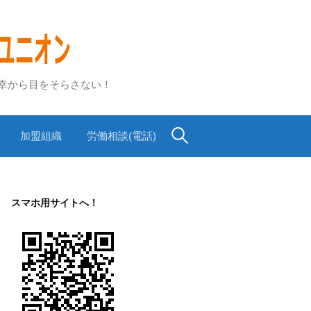
不幸から目をそらさない！
検
加盟組織
労働相談(電話)
索:
スマホ用サイトへ！