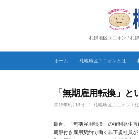
コ
ン
テ
ン
ツ
札幌地区ユニオン / 
へ
ス
ホーム
札幌地区ユニオンとは
キ
ッ
プ
「無期雇用転換」と
2019年6月18日
/
札幌地区ユニオン / 
最近、「無期雇用転換」の権利発生直
期限付き雇用契約で働く非正規社員が