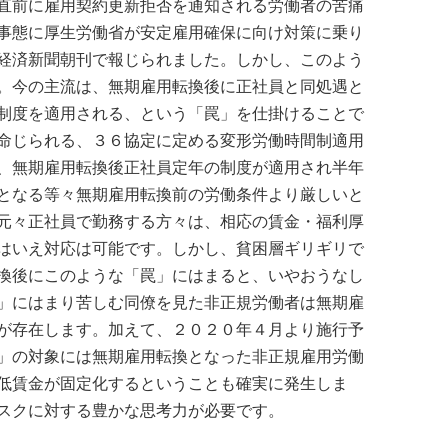
直前に雇用契約更新拒否を通知される労働者の苦痛
事態に厚生労働省が安定雇用確保に向け対策に乗り
経済新聞朝刊で報じられました。しかし、このよう
。今の主流は、無期雇用転換後に正社員と同処遇と
制度を適用される、という「罠」を仕掛けることで
命じられる、３６協定に定める変形労働時間制適用
、無期雇用転換後正社員定年の制度が適用され半年
となる等々無期雇用転換前の労働条件より厳しいと
元々正社員で勤務する方々は、相応の賃金・福利厚
はいえ対応は可能です。しかし、貧困層ギリギリで
換後にこのような「罠」にはまると、いやおうなし
」にはまり苦しむ同僚を見た非正規労働者は無期雇
が存在します。加えて、２０２０年４月より施行予
」の対象には無期雇用転換となった非正規雇用労働
低賃金が固定化するということも確実に発生しま
スクに対する豊かな思考力が必要です。