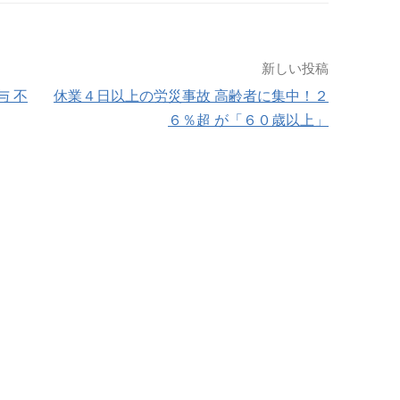
新しい投稿
与 不
休業４日以上の労災事故 高齢者に集中！２
６％超 が「６０歳以上」