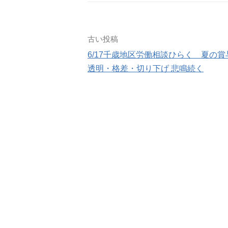
投
古い投稿
6/17千歳地区労働相談ひらく 夏の賞
稿
透明・格差・切り下げ 悲鳴続く
ナ
ビ
ゲ
ー
シ
ョ
ン