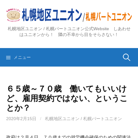
コ
ン
テ
ン
札幌地区ユニオン / 札幌パートユニオン公式Website しあわせ
ツ
はユニオンから！ 隣の不幸から目をそらさない！
へ
ス
検
キ
メニュー
ッ
プ
索:
６５歳～７０歳 働いてもいいけ
ど、雇用契約ではない、というこ
とか？
2020年2月15日
/
札幌地区ユニオン / 札幌パートユニオン
政府は２月４日、７０歳までの就労機会確保のための関連法