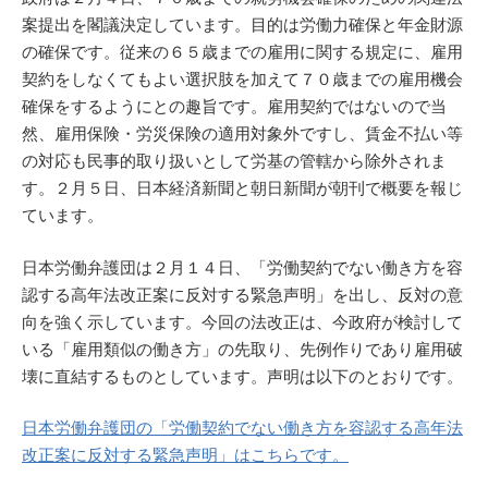
案提出を閣議決定しています。目的は労働力確保と年金財源
の確保です。従来の６５歳までの雇用に関する規定に、雇用
契約をしなくてもよい選択肢を加えて７０歳までの雇用機会
確保をするようにとの趣旨です。雇用契約ではないので当
然、雇用保険・労災保険の適用対象外ですし、賃金不払い等
の対応も民事的取り扱いとして労基の管轄から除外されま
す。２月５日、日本経済新聞と朝日新聞が朝刊で概要を報じ
ています。
日本労働弁護団は２月１４日、「労働契約でない働き方を容
認する高年法改正案に反対する緊急声明」を出し、反対の意
向を強く示しています。今回の法改正は、今政府が検討して
いる「雇用類似の働き方」の先取り、先例作りであり雇用破
壊に直結するものとしています。声明は以下のとおりです。
日本労働弁護団の「労働契約でない働き方を容認する高年法
改正案に反対する緊急声明」はこちらです。