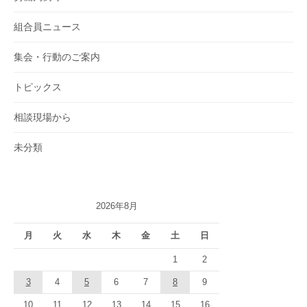
組合員ニュース
集会・行動のご案内
トピックス
相談現場から
未分類
2026年8月
月
火
水
木
金
土
日
1
2
3
4
5
6
7
8
9
10
11
12
13
14
15
16