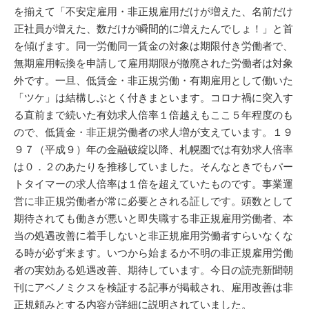
を揃えて「不安定雇用・非正規雇用だけが増えた、名前だけ
正社員が増えた、数だけが瞬間的に増えたんでしょ！」と首
を傾げます。同一労働同一賃金の対象は期限付き労働者で、
無期雇用転換を申請して雇用期限が撤廃された労働者は対象
外です。一旦、低賃金・非正規労働・有期雇用として働いた
「ツケ」は結構しぶとく付きまといます。コロナ禍に突入す
る直前まで続いた有効求人倍率１倍越えもここ５年程度のも
ので、低賃金・非正規労働者の求人増が支えています。１９
９７（平成９）年の金融破綻以降、札幌圏では有効求人倍率
は０．２のあたりを推移していました。そんなときでもパー
トタイマーの求人倍率は１倍を超えていたものです。事業運
営に非正規労働者が常に必要とされる証しです。頭数として
期待されても働きが悪いと即失職する非正規雇用労働者、本
当の処遇改善に着手しないと非正規雇用労働者すらいなくな
る時が必ず来ます。いつから始まるか不明の非正規雇用労働
者の実効ある処遇改善、期待しています。今日の読売新聞朝
刊にアベノミクスを検証する記事が掲載され、雇用改善は非
正規頼みとする内容が詳細に説明されていました。