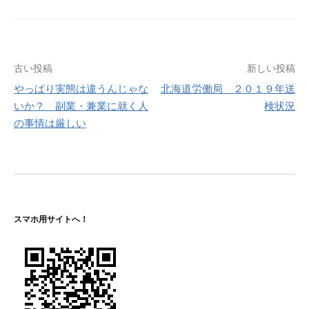
投
古い投稿
新しい投稿
やっぱり実態は違うんじゃな
北海道労働局 ２０１９年送
稿
いか？ 副業・兼業に就く人
検状況
ナ
の事情は厳しい
ビ
ゲ
ー
シ
スマホ用サイトへ！
ョ
ン