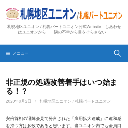
コ
ン
テ
ン
札幌地区ユニオン / 札幌パートユニオン公式Website しあわせ
ツ
はユニオンから！ 隣の不幸から目をそらさない！
へ
ス
検
キ
メニュー
ッ
プ
索:
非正規の処遇改善着手はいつ始ま
る！？
2020年9月2日
/
札幌地区ユニオン / 札幌パートユニオン
安倍首相の退陣会見で発言された「雇用拡大達成」に違和感
を持つ方は多数であると思います。当ユニオン内でも全員口