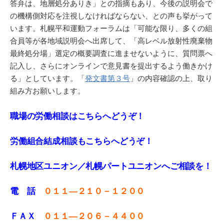
答弁は、地層処分ありき」との指摘もあり、今後の説明会で
の機構側対応を注視しなければならない、との声も挙がって
います。札幌平和運動フォーラムは「可能な限り、多くの組
合員等が各地域説明会へ出席して、「高レベル放射性廃棄物
最終処分場」選定の概要調査に進ませないように、質問票へ
記入し、さらにオンラインで意見書を提出するよう働きかけ
る」としています。「
発文書第３号
」の内容確認の上、取り
組み方お願いします。
職場の労働相談はこちらへどうぞ！
労働組合結成相談もこちらへどうぞ！
札幌地区ユニオン／札幌パートユニオンへご相談を！
電 話
０１１—２１０－１２００
ＦＡＸ
０１１—２０６－４４００