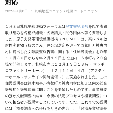
対応
2025年1月8日
/
札幌地区ユニオン / 札幌パートユニオン
１月８日札幌平和運動フォーラムは
発文書第３号
を以て表題
取り組みを各構成組織・各級議員・関係団体へ強く要請しま
した。原子力発電環境整備機構（ＮＵＭＯ）は、高レベル放
射性廃棄物（核のごみ）処分場選定を巡って寿都町と神恵内
村に提出した文献調査報告書に関する「住民説明会」を昨年
１１月３０日から今年２月１９日まで道内１６市町村２０会
場で開催します。札幌市内は１２月１３日１８時（ サッポ
ロファクトリーホール）、１２月１４日１４時 （アスティ
ーホール～オンライン同時開催～）に実施されました。この
住民説明会は鈴木知事が寿都町と神恵内村に加え道内の総合
振興局と振興局毎に開くことを要望したものです。事業概要
のほか文献調査の結果、今後の法定プロセスや概要調査につ
いて担当者が説明するとしています。ただ、これまでの説明
には「概要調査への移行ありきの内容」、「経済産業省課長