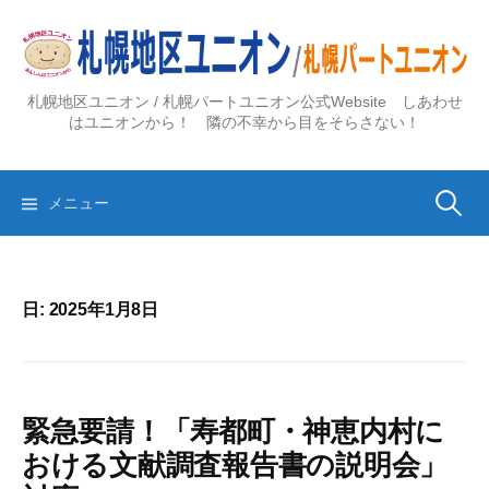
コ
ン
テ
ン
札幌地区ユニオン / 札幌パートユニオン公式Website しあわせ
ツ
はユニオンから！ 隣の不幸から目をそらさない！
へ
ス
検
キ
メニュー
ッ
プ
索:
日:
2025年1月8日
緊急要請！「寿都町・神恵内村に
おける文献調査報告書の説明会」