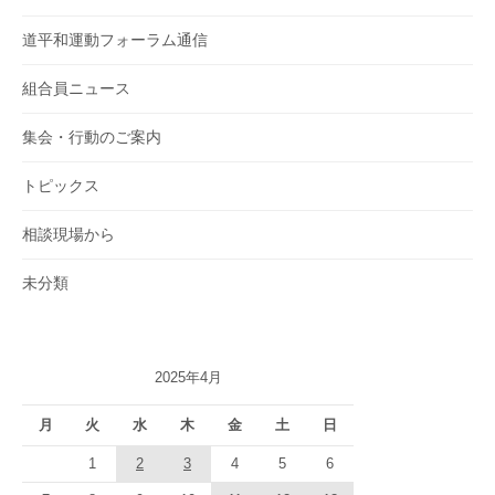
道平和運動フォーラム通信
組合員ニュース
集会・行動のご案内
トピックス
相談現場から
未分類
2025年4月
月
火
水
木
金
土
日
1
2
3
4
5
6