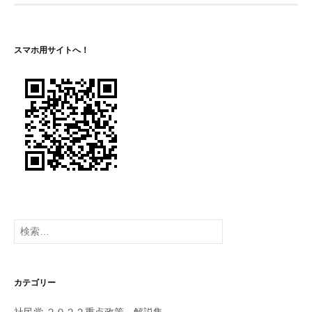
スマホ用サイトへ！
検
索:
カテゴリー
社民党 ２０２２重点政策 解説集