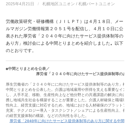
2025年4月21日
/
札幌地区ユニオン / 札幌パートユニオン
労働政策研究・研修機構（ＪＩＬＰＴ）は４月１８日、メー
ルマガジン労働情報第２０５１号を配信し、４月１０日に公
表された厚労省「２０４０年に向けたサービス提供体制等の
あり方」検討会による中間とりまとめを紹介しました
。
以下
のとおりです。
●中間とりまとめを公表／

　　　　　　　　厚労省「２０４０年に向けたサービス提供体制等のあ
厚生労働省の「２０４０年にに向けたサービス提供体制等のあり方」検討
中間とりまとめを公表した。介護は地域雇用や所得を支える重要なインフ
し、人手不足、移動、生産性向上など他分野との共通課題の解決に向け、
携し地域共生社会を構築することが重要とした。介護人材確保と職場環境
性向上、経営支援に対応するため、地域における人材確保のプラットフォ
充実、テクノロジー導入・タスクシフト／シェアによる生産性向上、都道
の経営支援体制の構築、などの方向性を示した。

厚労省「2040年に向けたサービス提供体制等のあり方に関する中間と