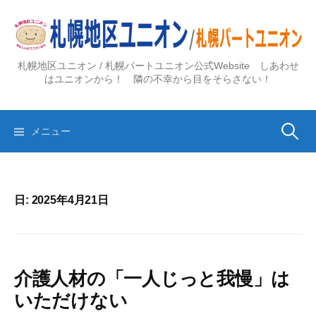
コ
ン
テ
ン
札幌地区ユニオン / 札幌パートユニオン公式Website しあわせ
ツ
はユニオンから！ 隣の不幸から目をそらさない！
へ
ス
検
キ
メニュー
ッ
プ
索:
日:
2025年4月21日
介護人材の「一人じっと我慢」は
いただけない