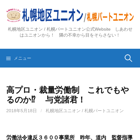
コ
ン
テ
ン
札幌地区ユニオン / 札幌パートユニオン公式Website しあわせ
ツ
はユニオンから！ 隣の不幸から目をそらさない！
へ
ス
検
キ
メニュー
ッ
プ
索:
高プロ・裁量労働制 これでもや
るのか⁉ 与党諸君！
2018年5月18日
/
札幌地区ユニオン / 札幌パートユニオン
労働法令違反３６００事業所
昨年、道内 監督指導