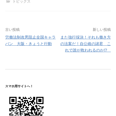
トピックス
投
古い投稿
新しい投稿
労働法制改悪阻止全国キャラ
また強行採決！それも働き方
稿
バン 大阪・きょうと行動
の法案だ！自公維の諸君 こ
ナ
れで誰が救われるのか!?
ビ
ゲ
ー
シ
スマホ用サイトへ！
ョ
ン