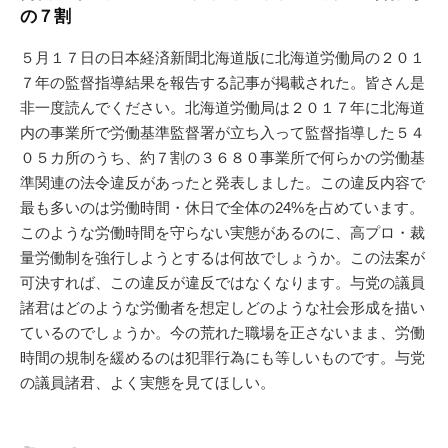
の７割
５月１７日の日本経済新聞北海道版に北海道労働局の２０１
７年の監督指導結果を報告する記事が掲載された。皆さん是
非一度読んでください。北海道労働局は２０１７年に北海道
内の事業所で労働基準監督署が立ち入って監督指導した５４
０５カ所のうち、約７割の３６８０事業所で何らかの労働基
準関連の法令違反があったと発表しました。この違反内容で
最も多いのは労働時間・休日で全体の24%を占めています。
このような労働時間を守らない実態があるのに、高プロ・裁
量労働制を強行しようとするは何故でしょうか。この法案が
可決すれば、この違反が違反ではなくなります。与党の議員
諸君はどのような労働者を想定しどのような社会形成を描い
ているのでしょうか。今の荒れた職場を正さないまま、労働
時間の規制を緩めるのは犯罪行為にも等しいものです。与党
の議員諸君、よく実態を見てほしい。