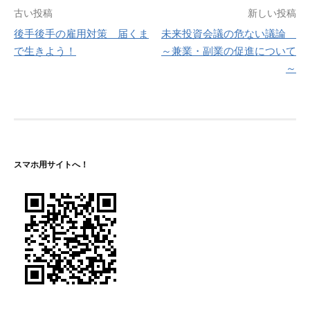
投
古い投稿
新しい投稿
後手後手の雇用対策 届くま
未来投資会議の危ない議論
稿
で生きよう！
～兼業・副業の促進について
ナ
～
ビ
ゲ
ー
シ
スマホ用サイトへ！
ョ
ン