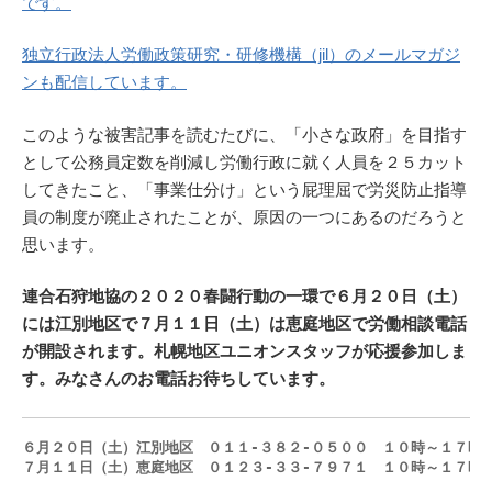
です。
独立行政法人労働政策研究・研修機構（jil）のメールマガジ
ンも配信しています。
このような被害記事を読むたびに、「小さな政府」を目指す
として公務員定数を削減し労働行政に就く人員を２５カット
してきたこと、「事業仕分け」という屁理屈で労災防止指導
員の制度が廃止されたことが、原因の一つにあるのだろうと
思います。
連合石狩地協の２０２０春闘行動の一環で６月２０日（土）
には江別地区で７月１１日（土）は恵庭地区で労働相談電話
が開設されます。札幌地区ユニオンスタッフが応援参加しま
す。みなさんのお電話お待ちしています。
６月２０日（土）江別地区　０１１-３８２-０５００　１０時～１７時
７月１１日（土）恵庭地区　０１２３‐３３‐７９７１　１０時～１７時