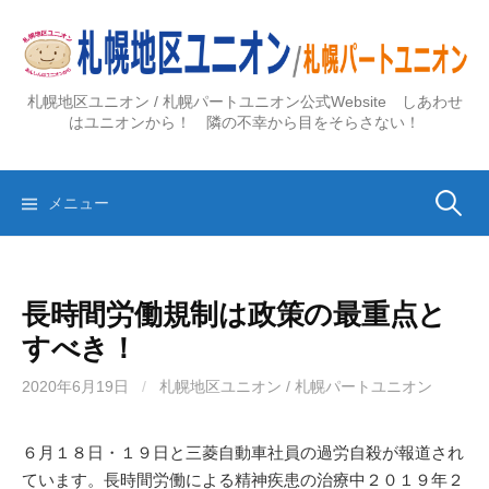
コ
ン
テ
ン
札幌地区ユニオン / 札幌パートユニオン公式Website しあわせ
ツ
はユニオンから！ 隣の不幸から目をそらさない！
へ
ス
検
キ
メニュー
ッ
プ
索:
長時間労働規制は政策の最重点と
すべき！
2020年6月19日
/
札幌地区ユニオン / 札幌パートユニオン
６月１８日・１９日と三菱自動車社員の過労自殺が報道され
ています。長時間労働による精神疾患の治療中２０１９年２