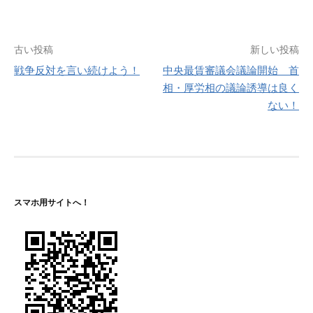
投
古い投稿
新しい投稿
戦争反対を言い続けよう！
中央最賃審議会議論開始 首
稿
相・厚労相の議論誘導は良く
ナ
ない！
ビ
ゲ
ー
シ
スマホ用サイトへ！
ョ
ン