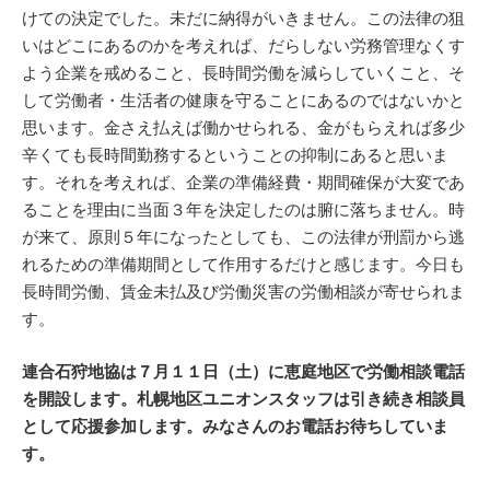
けての決定でした。未だに納得がいきません。この法律の狙
いはどこにあるのかを考えれば、だらしない労務管理なくす
よう企業を戒めること、長時間労働を減らしていくこと、そ
して労働者・生活者の健康を守ることにあるのではないかと
思います。金さえ払えば働かせられる、金がもらえれば多少
辛くても長時間勤務するということの抑制にあると思いま
す。それを考えれば、企業の準備経費・期間確保が大変であ
ることを理由に当面３年を決定したのは腑に落ちません。時
が来て、原則５年になったとしても、この法律が刑罰から逃
れるための準備期間として作用するだけと感じます。今日も
長時間労働、賃金未払及び労働災害の労働相談が寄せられま
す。
連合石狩地協は７月１１日（土）に恵庭地区で労働相談電話
を開設します。札幌地区ユニオンスタッフは引き続き相談員
として応援参加します。みなさんのお電話お待ちしていま
す。