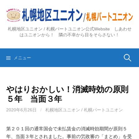
コ
ン
テ
ン
札幌地区ユニオン / 札幌パートユニオン公式Website しあわせ
ツ
はユニオンから！ 隣の不幸から目をそらさない！
へ
ス
検
キ
メニュー
ッ
プ
索:
やはりおかしい！消滅時効の原則
５年 当面３年
2020年6月26日
/
札幌地区ユニオン / 札幌パートユニオン
第２０１回の通常国会で未払賃金の消滅時効期間が原則５
年、当面３年とされました。事前の労政審の「まとめ」を受