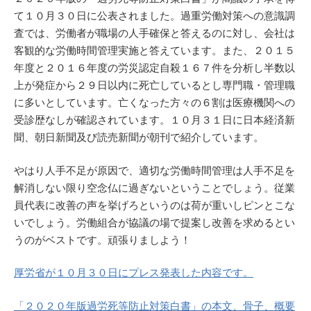
て１０月３０日に公表されました。過重労働対策への意識調
査では、労働者が職場の人手確保と答えるのに対し、会社は
客観的な労働時間管理実施と答えています。また、２０１５
年度と２０１６年度の労災認定自殺１６７件を分析し半数以
上が発症から２９日以内に死亡しているとし専門職・管理職
に多いとしています。亡くなった方々の６割は医療機関への
受診歴なしが確認されています。１０月３１日に日本経済新
聞、朝日新聞及び読売新聞が朝刊で紹介しています。
やはり人手不足が原因で、適切な労働時間管理は人手不足を
解消しない限り空念仏に過ぎないということでしょう。従業
員代表に改善の声を挙げろというのは荷が重いしピンとこな
いでしょう。労働組合が協議の場で提案し改善を求めるとい
うのがベストです。頑張りましよう！
厚労省が１０月３０日にプレス発表した内容です。
「２０２０年版過労死等防止対策白書」の本文、骨子、概要