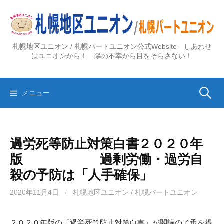
コ
ン
テ
ン
札幌地区ユニオン / 札幌パートユニオン公式Website しあわせ
ツ
はユニオンから！ 隣の不幸から目をそらさない！
へ
ス
検
キ
メニュー
ッ
プ
索:
過労死等防止対策白書２０２０年
版 過剰労働・過労自
殺の予防は「人手確保」
2020年11月4日
/
札幌地区ユニオン / 札幌パートユニオン
２０２０年版の「過労死等防止対策白書」が閣議の了承を得