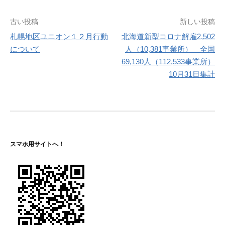
投
古い投稿
新しい投稿
札幌地区ユニオン１２月行動
北海道新型コロナ解雇2,502
稿
について
人（10,381事業所） 全国
ナ
69,130人（112,533事業所）
10月31日集計
ビ
ゲ
ー
シ
スマホ用サイトへ！
ョ
ン