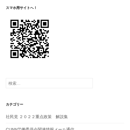
ー
スマホ用サイトへ！
シ
ョ
ン
検
索:
カテゴリー
社民党 ２０２２重点政策 解説集
CUNN労働委員会関連情報メール通信