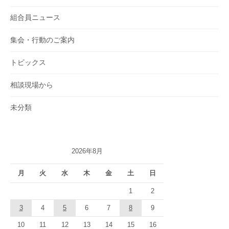
組合員ニュース
集会・行動のご案内
トピックス
相談現場から
未分類
2026年8月
月
火
水
木
金
土
日
1
2
3
4
5
6
7
8
9
10
11
12
13
14
15
16