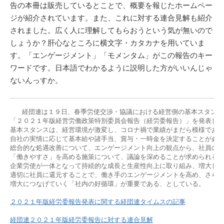
告の本冊は販売しているとことで、概要を報じたホームペー
ジが紹介されています。また、これに対する連合見解も紹介
されました。広く人に理解してもらおうという気が無いので
しょうか？肝心なところに横文字・カタカナを用いていま
す。「エンゲージメント」「モメンタム」がこの報告のキー
ワードです。日本語でわかるように説明した方がいいんじゃ
ないんっすか。
   経団連は１９日、春季労使交渉・協議における経営側の基本スタンス
「２０２１年版経営労働政策特別委員会報告（経労委報告）」を発表した
基本スタンスは、経営環境が激変し、コロナ禍で業績がまだら模様である
自社の実情に応じて基本給や諸手当、賞与・一時金を決定することが必要
総合的な処遇改善について、エンゲージメント向上の観点から、社員の「
「働きやすさ」を高める施策について、議論を深めることが求められると
企業労使が一体となって持続的な成長と生産性向上に取り組み、増大した
適切に社員に還元することで、働き手のエンゲージメントを高め、さらな
増大につなげていく「社内の好循環」が重要である、としている。

２０２１年版経労委報告発表に関する経団連タイムスの記事