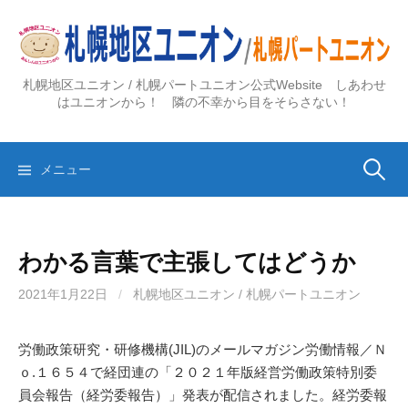
コ
ン
テ
ン
札幌地区ユニオン / 札幌パートユニオン公式Website しあわせ
ツ
はユニオンから！ 隣の不幸から目をそらさない！
へ
ス
検
キ
メニュー
ッ
プ
索:
わかる言葉で主張してはどうか
2021年1月22日
/
札幌地区ユニオン / 札幌パートユニオン
労働政策研究・研修機構(JIL)のメールマガジン労働情報／Ｎ
ｏ.１６５４で経団連の「２０２１年版経営労働政策特別委
員会報告（経労委報告）」発表が配信されました。経労委報