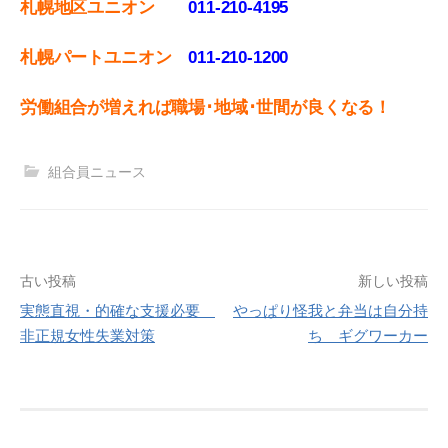
札幌地区ユニオン
011-210-4195
札幌パートユニオン
011‐210-1200
労働組合が増えれば職場･地域･世間が良くなる！
組合員ニュース
投
古い投稿
新しい投稿
実態直視・的確な支援必要
やっぱり怪我と弁当は自分持
稿
非正規女性失業対策
ち ギグワーカー
ナ
ビ
ゲ