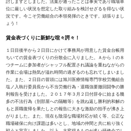
討しますとしました。法案が通ったことは事実であり職場単
位に厳しい状況を想定した取り組みを検討せざるを得ない状
況です。今こそ労働組合の本領発揮のときです。頑張りまし
ょう！
賃金表づくりに新鮮な喧々諤々！
１日目後半から２日目にかけて事務局が用意した賃金台帳用
ちいての賃金表づくりの分散会に入りました。ＡからⅠの８
つチームに参加者がシャッフル配置され議論を重ねながらの
作業に会場は熱気が溢れ時間の過ぎるのも忘れてしまいまし
た。また、２日目の冒頭には旭川医療情報専門学校労働組合
塩ノ入執行委員長から不当労働行為・退職強要撤回闘争の勝
利報告を受けました。２０１７年３月２日付辞令に始まる幾
多の不法行為（別部屋への隔離等）を跳ね返し勝利的和解の
もと原職復帰を果たしとの報告に大きな激励の拍手が沸き上
がりました。また、現在も陰湿な職場対応が続く等、公正な
職場確保に向け課題は多いとし、地域の仲間と共に粘り強く
戦うと宣言しました。以上、大変得るものが多い研修会でし