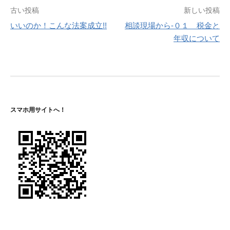
投
古い投稿
新しい投稿
いいのか！こんな法案成立!!
相談現場から-０１ 税金と
稿
年収について
ナ
ビ
ゲ
ー
スマホ用サイトへ！
シ
ョ
ン