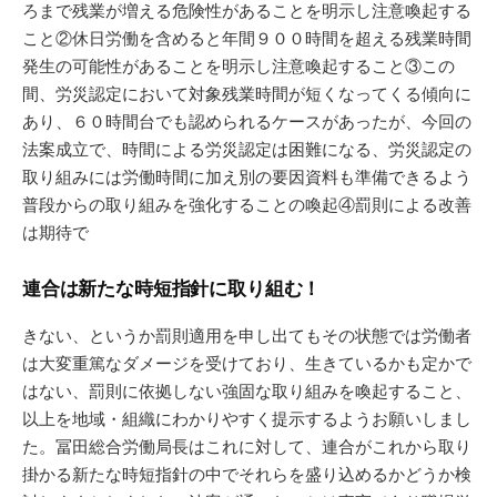
ろまで残業が増える危険性があることを明示し注意喚起する
こと②休日労働を含めると年間９００時間を超える残業時間
発生の可能性があることを明示し注意喚起すること③この
間、労災認定において対象残業時間が短くなってくる傾向に
あり、６０時間台でも認められるケースがあったが、今回の
法案成立で、時間による労災認定は困難になる、労災認定の
取り組みには労働時間に加え別の要因資料も準備できるよう
普段からの取り組みを強化することの喚起④罰則による改善
は期待で
連合は新たな時短指針に取り組む！
きない、というか罰則適用を申し出てもその状態では労働者
は大変重篤なダメージを受けており、生きているかも定かで
はない、罰則に依拠しない強固な取り組みを喚起すること、
以上を地域・組織にわかりやすく提示するようお願いしまし
た。冨田総合労働局長はこれに対して、連合がこれから取り
掛かる新たな時短指針の中でそれらを盛り込めるかどうか検