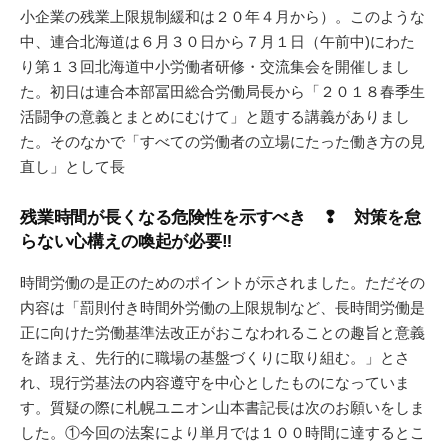
小企業の残業上限規制緩和は２０年４月から）。このような
中、連合北海道は６月３０日から７月１日（午前中)にわた
り第１３回北海道中小労働者研修・交流集会を開催しまし
た。初日は連合本部冨田総合労働局長から「２０１８春季生
活闘争の意義とまとめにむけて」と題する講義がありまし
た。そのなかで「すべての労働者の立場にたった働き方の見
直し」として長
残業時間が長くなる危険性を示すべき ❢ 対策を怠
らない心構えの喚起が必要‼
時間労働の是正のためのポイントが示されました。ただその
内容は「罰則付き時間外労働の上限規制など、長時間労働是
正に向けた労働基準法改正がおこなわれることの趣旨と意義
を踏まえ、先行的に職場の基盤づくりに取り組む。」とさ
れ、現行労基法の内容遵守を中心としたものになっていま
す。質疑の際に札幌ユニオン山本書記長は次のお願いをしま
した。①今回の法案により単月では１００時間に達するとこ