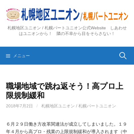
コ
ン
テ
ン
札幌地区ユニオン / 札幌パートユニオン公式Website しあわせ
ツ
はユニオンから！ 隣の不幸から目をそらさない！
へ
ス
検
キ
メニュー
ッ
プ
索:
職場地域で跳ね返そう！高プロ上
限規制緩和
2018年7月2日
/
札幌地区ユニオン / 札幌パートユニオン
６月２９日働き方改革関連法が成立してしまいました。１９
年４月から高プロ・残業の上限規制緩和が導入されます（中