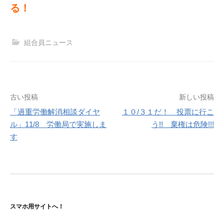
る！
組合員ニュース
投
古い投稿
新しい投稿
「過重労働解消相談ダイヤ
１０/３１だ！ 投票に行こ
稿
ル」11/8 労働局で実施しま
う!! 棄権は危険!!!
ナ
す
ビ
ゲ
ー
シ
スマホ用サイトへ！