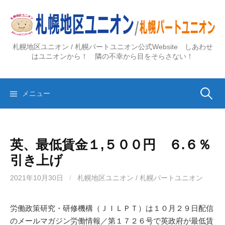
コ
ン
テ
ン
札幌地区ユニオン / 札幌パートユニオン公式Website しあわせ
ツ
はユニオンから！ 隣の不幸から目をそらさない！
へ
ス
検
キ
メニュー
ッ
プ
索:
英、最低賃金１,５００円 ６.６％
引き上げ
2021年10月30日
/
札幌地区ユニオン / 札幌パートユニオン
労働政策研究・研修機構（ＪＩＬＰＴ）は１０月２９日配信
のメールマガジン労働情報／第１７２６号で英政府が最低賃