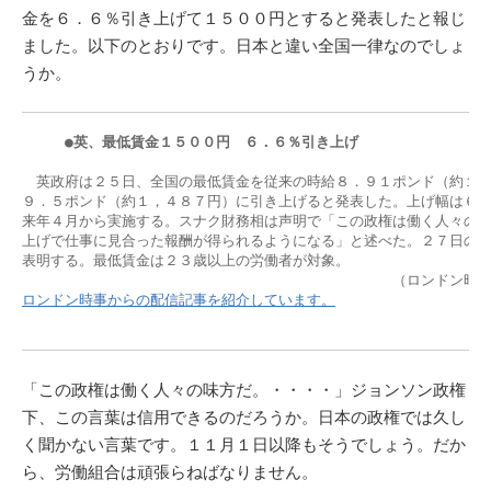
金を６．６％引き上げて１５００円とすると発表したと報じ
ました。以下のとおりです。日本と違い全国一律なのでしょ
うか。
　　●英、最低賃金１５００円　６．６％引き上げ
　英政府は２５日、全国の最低賃金を従来の時給８．９１ポンド（約１３
９．５ポンド（約１，４８７円）に引き上げると発表した。上げ幅は６．
来年４月から実施する。スナク財務相は声明で「この政権は働く人々の味
上げで仕事に見合った報酬が得られるようになる」と述べた。２７日の議
表明する。最低賃金は２３歳以上の労働者が対象。

ロンドン時事からの配信記事を紹介しています。
「この政権は働く人々の味方だ。・・・・」ジョンソン政権
下、この言葉は信用できるのだろうか。日本の政権では久し
く聞かない言葉です。１１月１日以降もそうでしょう。だか
ら、労働組合は頑張らねばなりません。