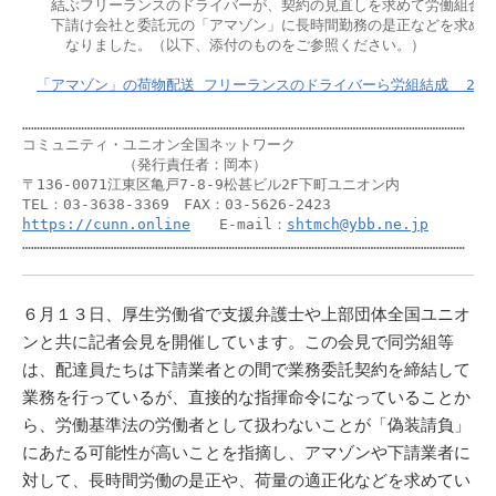
　　結ぶフリーランスのドライバーが、契約の見直しを求めて労働組合を
　　下請け会社と委託元の「アマゾン」に長時間勤務の是正などを求めて
　　　なりました。（以下、添付のものをご参照ください。）

「アマゾン」の荷物配送 フリーランスのドライバーら労組結成  2022年
……………………………………………………………………………………………………………………………………

コミュニティ・ユニオン全国ネットワーク　　

　　　　　　　（発行責任者：岡本）

〒136-0071江東区亀戸7-8-9松甚ビル2F下町ユニオン内

https://cunn.online
　　E-mail：
shtmch@ybb.ne.jp
……………………………………………………………………………………………………………………………………
６月１３日、厚生労働省で支援弁護士や上部団体全国ユニオ
ンと共に記者会見を開催しています。この会見で同労組等
は、配達員たちは下請業者との間で業務委託契約を締結して
業務を行っているが、直接的な指揮命令になっていることか
ら、労働基準法の労働者として扱わないことが「偽装請負」
にあたる可能性が高いことを指摘し、アマゾンや下請業者に
対して、長時間労働の是正や、荷量の適正化などを求めてい