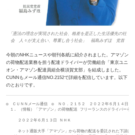
「憲法の理念が実現された社会、格差を是正した生活優先の社
会 人々が支え合い、尊重し合う社会」 福島みずほ 党首
今朝のNHKニュースや朝刊各紙に紹介されました。アマゾン
の荷物配送業務を担う配達ドライバーが労働組合「東京ユニ
オン・アマゾン配達員組合横須賀支部」を結成しました。
CUNNもメール通信NO.2152で詳細を配信しています。以下
のとおりです。
◎　ＣＵＮＮメール通信　◎　Ｎ０．２１５２　２０２２年６月１４日

　１. （情報）「アマゾン」の荷物配送 フリーランスのドライバーら労
　　　２０２２年６月１３日 ＮＨＫ

　　　ネット通販大手「アマゾン」から荷物の配送を委託された下請け会