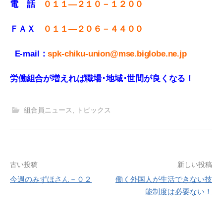
電 話
０１１—２１０－１２００
ＦＡＸ
０１１
—
２０６－４４００
E-mail：
spk-chiku-union@mse.biglobe.ne.jp
労働組合が増えれば職場･地域･世間が良くなる！
組合員ニュース
,
トピックス
投
古い投稿
新しい投稿
今週のみずほさん－０２
働く外国人が生活できない技
稿
能制度は必要ない！
ナ
ビ