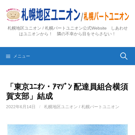
コ
ン
テ
ン
札幌地区ユニオン / 札幌パートユニオン公式Website しあわせ
ツ
はユニオンから！ 隣の不幸から目をそらさない！
へ
ス
検
キ
メニュー
ッ
プ
索:
「東京ﾕﾆｵﾝ・ｱﾏｿﾞﾝ 配達員組合横須
賀支部」結成
2022年6月14日
/
札幌地区ユニオン / 札幌パートユニオン