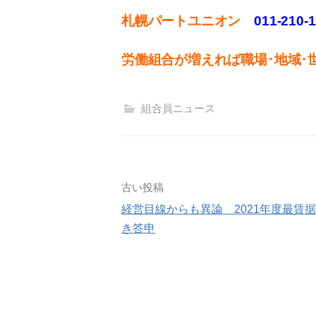
札幌パートユニオン
011‐210-
労働組合が増えれば職場･地域･
組合員ニュース
投
古い投稿
経営目線からも異論 2021年度最賃
稿
き答申
ナ
ビ
ゲ