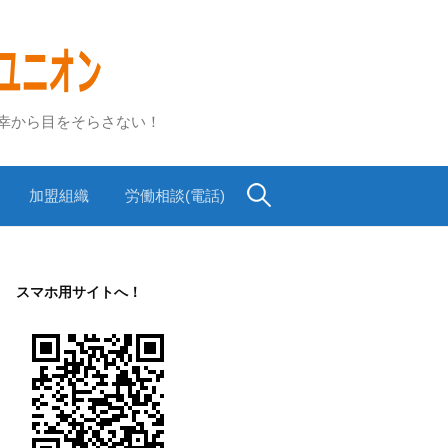
不幸から目をそらさない！
検
加盟組織
労働相談(電話)
索:
スマホ用サイトへ！