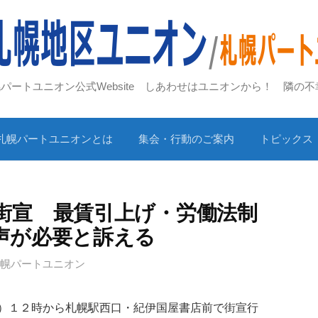
札幌パートユニオン公式Website しあわせはユニオンから！ 隣の
札幌パートユニオンとは
集会・行動のご案内
トピックス
街宣 最賃引上げ・労働法制
声が必要と訴える
札幌パートユニオン
）１２時から札幌駅西口・紀伊国屋書店前で街宣行