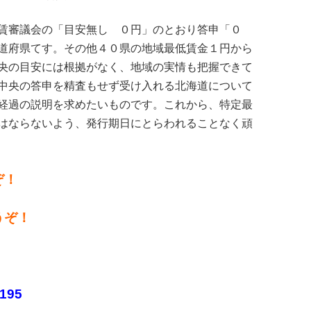
賃審議会の「目安無し ０円」のとおり答申「０
道府県てす。その他４０県の地域最低賃金１円から
央の目安には根拠がなく、地域の実情も把握できて
中央の答申を精査もせず受け入れる北海道について
経過の説明を求めたいものです。これから、特定最
はならないよう、発行期日にとらわれることなく頑
ぞ！
うぞ！
！
4195