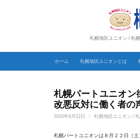
コ
ン
テ
ン
ツ
札幌地区ユニオン / 
へ
ス
ホーム
札幌地区ユニオンとは
キ
ッ
プ
札幌パートユニオン
改悪反対に働く者の
2020年8月22日
/
札幌地区ユニオン / 
札幌パートユニオンは８月２２日（土