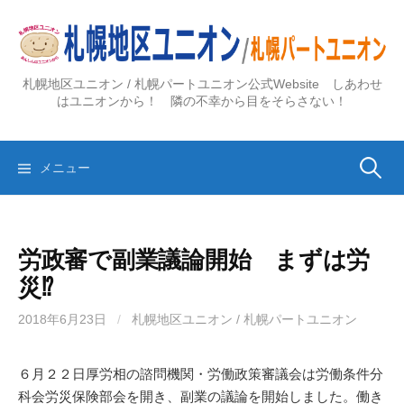
コ
ン
テ
ン
札幌地区ユニオン / 札幌パートユニオン公式Website しあわせ
ツ
はユニオンから！ 隣の不幸から目をそらさない！
へ
ス
検
キ
メニュー
ッ
プ
索:
労政審で副業議論開始 まずは労
災⁉
2018年6月23日
/
札幌地区ユニオン / 札幌パートユニオン
６月２２日厚労相の諮問機関・労働政策審議会は労働条件分
科会労災保険部会を開き、副業の議論を開始しました。働き