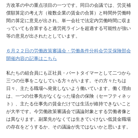
方改革の中の重点項目の一つです。同日の会議では、労災補
償額算定の考え方（複数企業の賃金の合算）と時間外労働時
間の算定に意見が出され、単一会社で法定内労働時間に収ま
っていても合算すると過労死ラインを超過する可能性が強い
等の意見が出されたとしています。
６月２２日の労働政策審議会・労働条件分科会労災保険部会
開催内容の記事はこちら
私たちの組合員にも正社員・パートタイマーとして二つから
三つの仕事をこなしている方々がいます。その方々たちは
日々、主たる職場へ発覚しないよう働いています。働く理由
は、一つの仕事先がなくなった場合の保険（セーフティネッ
ト）、主たる仕事先の賃金だけでは生活が維持できないこと
が大半です。今労働政策審議会で議論対象とする労働者像と
は異なります。副業先がなくては生きていけない低賃金職場
の存在をどうするか、その議論が先ではないかと思います。