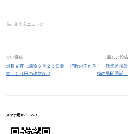
組合員ニュース
投
古い投稿
新しい投稿
最賃見直し議論６月２６日開
行政の不作為！「残業監視業
稿
始 ２０円の攻防か!?
務の民間委託」
ナ
ビ
ゲ
ー
スマホ用サイトへ！
シ