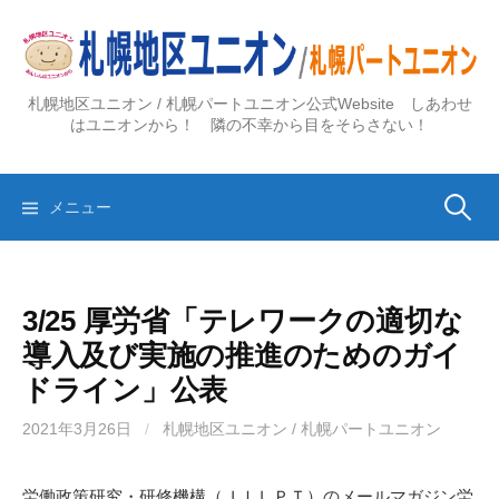
コ
ン
テ
ン
札幌地区ユニオン / 札幌パートユニオン公式Website しあわせ
ツ
はユニオンから！ 隣の不幸から目をそらさない！
へ
ス
検
キ
メニュー
ッ
プ
索:
3/25 厚労省「テレワークの適切な
導入及び実施の推進のためのガイ
ドライン」公表
2021年3月26日
/
札幌地区ユニオン / 札幌パートユニオン
労働政策研究・研修機構（ＪＩＬＰＴ）のメールマガジン労