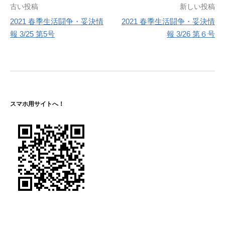
投
古い投稿
新しい投稿
2021 春季生活闘争・妥決情
2021 春季生活闘争・妥決情
稿
報 3/25 第5号
報 3/26 第６号
ナ
ビ
ゲ
ー
スマホ用サイトへ！
シ
ョ
ン