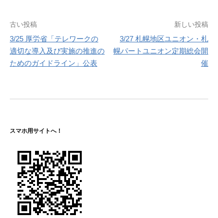
投
古い投稿
新しい投稿
3/25 厚労省「テレワークの
3/27 札幌地区ユニオン・札
稿
適切な導入及び実施の推進の
幌パートユニオン定期総会開
ナ
ためのガイドライン」公表
催
ビ
ゲ
ー
シ
スマホ用サイトへ！
ョ
ン