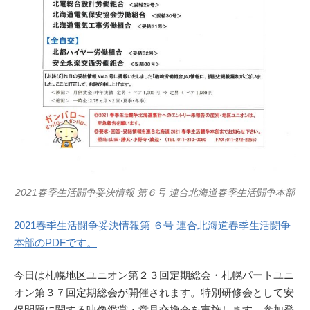
2021春季生活闘争妥決情報 第６号 連合北海道春季生活闘争本部
2021春季生活闘争妥決情報第 ６号 連合北海道春季生活闘争
本部のPDFです。
今日は札幌地区ユニオン第２３回定期総会・札幌パートユニ
オン第３７回定期総会が開催されます。特別研修会として安
保問題に関する映像鑑賞・意見交換会を実施します。参加登