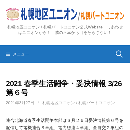
コ
ン
テ
ン
札幌地区ユニオン / 札幌パートユニオン公式Website しあわせ
ツ
はユニオンから！ 隣の不幸から目をそらさない！
へ
ス
検
キ
メニュー
ッ
プ
索:
2021 春季生活闘争・妥決情報 3/26
第６号
2021年3月27日
/
札幌地区ユニオン / 札幌パートユニオン
連合北海道春季生活闘争本部は３月２６日妥決情報第６号を
配信して電機連合３単組、電力総連４単組、全自交２単組の