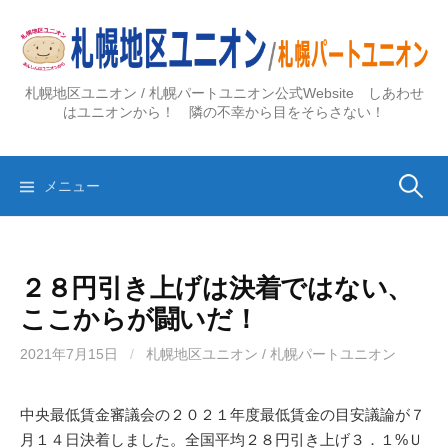
コ
ン
テ
ン
札幌地区ユニオン / 札幌パートユニオン公式Website しあわせ
ツ
はユニオンから！ 隣の不幸から目をそらさない！
へ
ス
検
キ
メニュー
ッ
プ
索:
２８円引き上げは決着ではない、
ここからが闘いだ！
2021年7月15日
/
札幌地区ユニオン / 札幌パートユニオン
中央最低賃金審議会の２０２１年度最低賃金の目安議論が７
月１４日決着しました。全国平均２８円引き上げ３．１%Ｕ