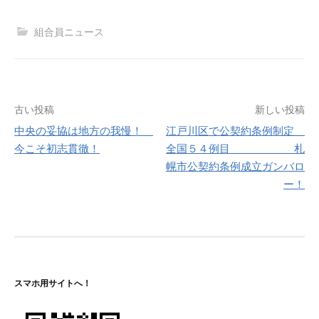
組合員ニュース
投
古い投稿
新しい投稿
中央の妥協は地方の我慢！
江戸川区で公契約条例制定
稿
今こそ初志貫徹！
全国５４例目 札
ナ
幌市公契約条例成立ガンバロ
ー！
ビ
ゲ
ー
シ
スマホ用サイトへ！
ョ
ン