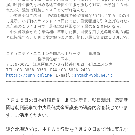
雇用維持の優先を求める経営者側の主張が激しく対立。当初は１３日の決
れたが、議論は難航し１４日までずれ込んだ。

　小委員会はこの日、目安額を地域の経済情勢などに応じてＡ―Ｄの４ラン
て提示。いずれのランクも２８円だった。目安額通り引き上げられた場合
東京都の１０４１円で、最低額は秋田など７県の８２０円となる。

　中央審議会が近く厚労相に答申した後、目安を踏まえ各地の地方審議会
とに協議する。８月に改定額をまとめ、新しい最低賃金は１０月ごろに適
………………………………………………………………………………………………………………………………………………
コミュニティ・ユニオン全国ネットワーク　　事務局

　　　　　　　（発行責任者：岡本）

〒136-0071　江東区亀戸7-8-9松甚ビル2F下町ユニオン内

https://cunn.online
　E-mail：
shtmch@ybb.ne.jp
……………………………………………………………………………………………………………………………………………
７月１５日の日本経済新聞、北海道新聞、朝日新聞、読売新
聞は朝刊記事で中央最低賃金審議会の議論内容を報じていま
す。ご活用ください。
連合北海道では、本ＦＡＸ行動を７月３０日まで間に実施す