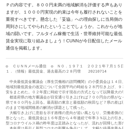
Ｐの内容です。８００円未満の地域解消を評価する声もあり
ますが、１０００円実現の約束は今年も履行されないことを
重視すべきです。懸念した「妥協」への理由探しに当局側の
周到さにしてやられたということでしょうか。これからが地
域の闘いです。フルタイム稼働で生活・世帯維持可能な最低
賃金実現に取り組みましょう！CUNNが今日配信したメール
通信を掲載します。
◎  ＣＵＮＮメール通信  ◎　Ｎ０．１９７１　２０２１年７月１５日

１．（情報）最低賃金、過去最高の２８円増　　20210714

　中央最低賃金審議会（厚生労働相の諮問機関）の小委員会は１４日、２
地域別最低賃金の改定について全国平均の時給を２８円引き上げ、９３０
安をまとめた。０２年度に時給で示す現在の方式となって以降最大の引き
　都道府県の地方審議会が目安通り引き上げれば７００円台の県がなくな
県で８００円を上回る。最高額の東京と最低額の秋田など７県の差は現在
のままで地域間格差の解消が課題として残った。

　大幅引き上げに意欲を示す政権の意向が追い風となり、労働者側の主張
形となった。最低賃金は１６年度から４年連続で年率３％以上の引き上げ
型コロナウイルス禍の昨年度は足踏みとなったが、流れが回帰した形だ。
　本年度は長引く新型コロナの影響を争点にして、大幅な待遇改善を目指