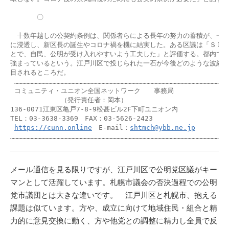
　　　　〇 

　十数年越しの公契約条例は、関係者らによる長年の努力の蓄積が、一部
に浸透し、新区長の誕生やコロナ禍を機に結実した。ある区議は「ＳＤＧ
とで、自民、公明が受け入れやすいよう工夫した」と評価する。都内では
強まっているという。江戸川区で投じられた一石が今後どのような波紋を
目されるところだ。

 ……………………………………………………………………………………………………………………………………………
 コミュニティ・ユニオン全国ネットワーク　　事務局

 　　　　　　　（発行責任者：岡本） 

136-0071江東区亀戸7-8-9松甚ビル2F下町ユニオン内 

TEL：03-3638-3369　FAX：03-5626-2423

https://cunn.online
　E-mail：
shtmch@ybb.ne.jp
メール通信を見る限りですが、江戸川区で公明党区議がキー
マンとして活躍しています。札幌市議会の否決過程での公明
党市議団とは大きな違いです。 江戸川区と札幌市、抱える
課題は似ています。方や、成立に向けて地域住民・組合と精
力的に意見交換に動く、方や他党との調整に精力し全員で反