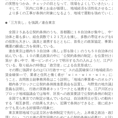
の実態をつかみ、チェックの目となって、現場をよくしていきたい」と語
　そして、「区内に仕事とお金が循環し、地域経済を活性化させることが
　より多くの工事が条例の対象になるよう、地域で運動を強めていく」と
●「三方良し」を強調／連合東京

　全国２５ある公契約条例のうち、首都圏に１８自治体が集中し、中でも
治体と最も多い。組合員数で１２１万人を擁し、多数の専従オルグを確保
の役割も大きい。議員と連携するとともに、首長との政策協定、事業者へ
機運の醸成に力を発揮している。

　連合東京は都内５３自治体（島しょ部を除く）のうち５０自治体の首長
結んでいる。１０の重点政策の中に「公契約条例の制定」を位置付ける。
策が 多い中で、唯一ピンポイントで明示する力の入れようだ。江戸川区長
ている。取り組みの特徴は「政労使」による合意形成だ。

　その際に強調するのは(1)行政サービ スの品質確保(2)地域経済の活性
賃金確保――で、業者と住民と働く者が「ｗｉｎ・ｗｉｎ・ｗｉｎ」になる
うこと。吉岡敦士副事務局長はこう説明し「地域の事業者へのオルグもか
　都内各ブロックに公契約条例推進委員会を設置し、与野党の地方議員を
意義を説明し、行政の実務者ネットワークとも連携する。江戸川区がある
ブロック地域協議会では毎年、区長への政策要請で公契約条例の制定を求め
　全国でも東京での制定が進んでいるのは、自治体同士が互いの動向を見
する「相互参照」の効果も大きい。近隣で条例ができると、後に続きやす
かでも見られる好循環の現象だ。

　東京東部地域では足立区が条例制定で先行した。上本俊之政治・政策局
環しない。コロナ後の景気回復のためにも公契約条例が必要だ」と話す。 