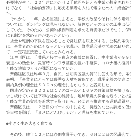
必要性が生じ、２０年超にわたり２千億円を超える事業が想定されたこと
けでなく、「社会的要請」に応える業者を入札で選ぶための「総合評価方
た。

　それから１１年。ある区議によると、学校の改築やそれに伴う電気工事
ついては、ダンピングは見られないが、解体などそのほかの工事は低価格
していた。そのため、公契約条例制定を求める野党系だけでなく、保守系
にも制定を求める声があったという。

　賃金や報酬の下限を定めることで発注額も底上げする。公契約条例を定
は、事業者のためにもなるという認識が、野党系会派や労組の粘り強い訴
て、一定程度浸透していたとみられる。

　江戸川区は、千葉県と接する東京の東端に位置し、中小業者が９９％を
衰退への懸念や、災害時インフラ整備の担い手確保、コロナ後の復興需要
可能な地域づくりが課題になっていた。

　斉藤猛区長は昨年９月、自民、公明両区議の質問に答える形で、条例制
表明。「事業者にとっては優秀な人材を確保でき、職場定着の促進につな
契約条例の理念はＳＤＧｓの理念にもかなう」と説明した。

　国連が定めるＳＤＧｓは１７のゴールと１６９の政策目標を掲げる。目
求し続けていては平和な社会の維持も、地球環境の保全も危ういとの認識
可能な世界の実現を追求する取り組み。経団連も推進する運動課題だ。

　斉藤区長は、１２番目のゴールの中にある「持続的な公共調達を促進す
策目標を挙げ、「まさにどんぴしゃだ」と理解を求めていた。

●小さく生み大きく育てる

　その後、昨年１２月には条例案骨子ができ、６月２２日の区議会では全