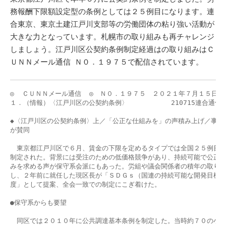
務報酬下限額設定型の条例としては２５例目になります。連
合東京、東京土建江戸川支部等の労働団体の粘り強い活動が
大きな力となっています。札幌市の取り組みも再チャレンジ
しましょう。江戸川区公契約条例制定経過はの取り組みはＣ
ＵＮＮメール通信 Ｎ０．１９７５で配信されています。
◎  ＣＵＮＮメール通信  ◎　Ｎ０．１９７５　２０２１年７月１５日

１．（情報）〈江戸川区の公契約条例〉         　210715連合通信・
◆〈江戸川区の公契約条例〉上／「公正な仕組みを」の声積み上げ／事業者
が賛同

　東京都江戸川区で６月、賃金の下限を定めるタイプでは全国２５例目の
制定された。背景には受注のための低価格競争があり、持続可能で公正な
みを求める声が保守系会派にもあった。労組や議会関係者の積年の取り組
し、２年前に就任した現区長が「ＳＤＧｓ（国連の持続可能な開発目標）
度」として提案、全会一致での制定にこぎ着けた。

●保守系からも要望

　同区では２０１０年に公共調達基本条例を制定した。当時約７０の小中