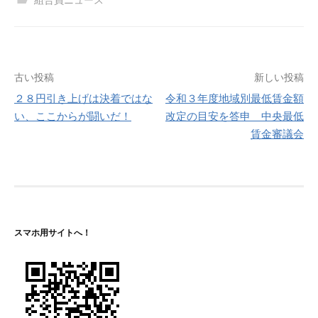
投
古い投稿
新しい投稿
２８円引き上げは決着ではな
令和３年度地域別最低賃金額
稿
い、ここからが闘いだ！
改定の目安を答申 中央最低
ナ
賃金審議会
ビ
ゲ
ー
シ
スマホ用サイトへ！
ョ
ン