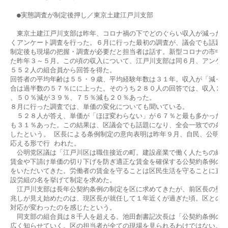
　●実態調査が制定後押し／東京土建江戸川支部

　東京土建江戸川支部は昨年、コロナ禍の下でどのぐらい収入が減ったか
くアンケート調査を行った。６月に行った最初の調査が、議会でも話題に
制定後も現場の把握・調査が必要だと担当者は話す。新型コロナの市中感
た昨年３～５月。この頃の収入について、江戸川支部は同６月、アンケー
５５２人の組合員から回答を得た。

回答者の平均年齢は５５・９歳、平均経験年数は３１年。収入が「減った
合は過半数の５７％にに上った。そのうち２８０人の回答では、収入２５
、５０％減が３９％、７５％減も２０％あった。

８月に行った調査では、単価の変化についても聞いている。　

　５２８人が答え、単価が「ほぼ変わらない」が６７％と最も多かったが
も３１％あった。この結果は、区議会でも話題になり、全会一致での条例
したという。 区長による条例制定の意向表明は昨年９月、自民、公明の区
応える形で行 われた。

　公明党区議は「江戸川区は職住接近の町。建設産業で働く人たちの組合
賃金や下請け単価の切り下げを防ぎ適正な賃金を確保する公契約条例の制
をいただいてきた。労働者の賃金を守ることは区民生活を守ることに直結
設労組の名を挙げて制定を求めた。

　江戸川支部は長年公契約条例の制定を区に求めてきたが、前区長の壁は
兆しが見え始めたのは、現区長が就任して１年近くが過ぎた頃。区との懇
対応が変わったのを感じたという。

　同支部の組合員は８千人を超える。池田創書記次長は「公契約条例の内
広く知らせていく。区の担当者が全ての現場を見られるわけではない。労