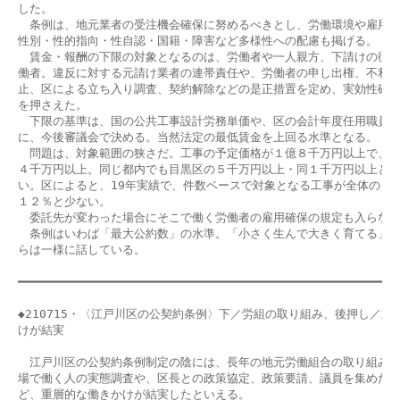
した。

　条例は、地元業者の受注機会確保に努めるべきとし、労働環境や雇用安
性別・性的指向・性自認・国籍・障害など多様性への配慮も掲げる。

　賃金・報酬の下限の対象となるのは、労働者や一人親方、下請けの従業
働者。違反に対する元請け業者の連帯責任や、労働者の申し出権、不利益
止、区による立ち入り調査、契約解除などの是正措置を定め、実効性確保
を押さえた。

　下限の基準は、国の公共工事設計労務単価や、区の会計年度任用職員給
に、今後審議会で決める。当然法定の最低賃金を上回る水準となる。

　問題は、対象範囲の狭さだ。工事の予定価格が１億８千万円以上で、業
４千万円以上。同じ都内でも目黒区の５千万円以上・同１千万円以上と比
い。区によると、19年実績で、件数ベースで対象となる工事が全体の７％
１２％と少ない。

　委託先が変わった場合にそこで働く労働者の雇用確保の規定も入らなか
　条例はいわば「最大公約数」の水準。「小さく生んで大きく育てる」こ
らは一様に話している。

━━━━━━━━━━━━━━━━━━━━━━━━━━━━━━━━━━━━━━━━━━━━━━━━━━━━━━
◆210715・〈江戸川区の公契約条例〉下／労組の取り組み、後押し／重層
けが結実

　江戸川区の公契約条例制定の陰には、長年の地元労働組合の取り組みが
場で働く人の実態調査や、区長との政策協定、政策要請、議員を集めた情
ど、重層的な働きかけが結実したといえる。
