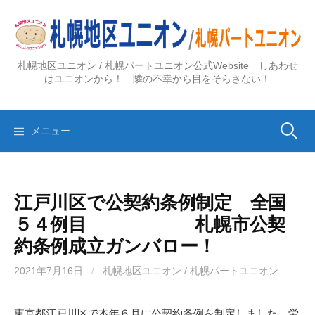
コ
ン
テ
ン
札幌地区ユニオン / 札幌パートユニオン公式Website しあわせ
ツ
はユニオンから！ 隣の不幸から目をそらさない！
へ
ス
検
キ
メニュー
ッ
プ
索:
江戸川区で公契約条例制定 全国
５４例目 札幌市公契
約条例成立ガンバロー！
2021年7月16日
/
札幌地区ユニオン / 札幌パートユニオン
東京都江戸川区で本年６月に公契約条例を制定しました。労