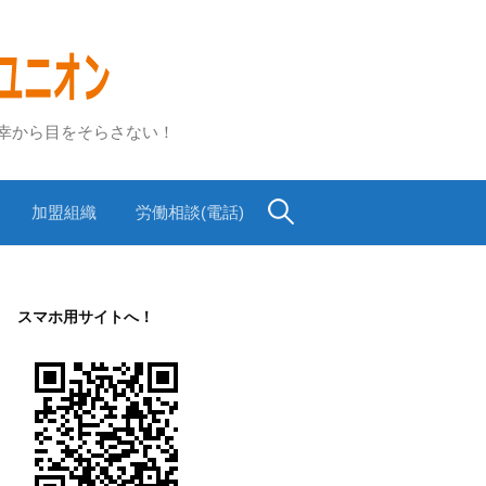
不幸から目をそらさない！
検
加盟組織
労働相談(電話)
索:
スマホ用サイトへ！