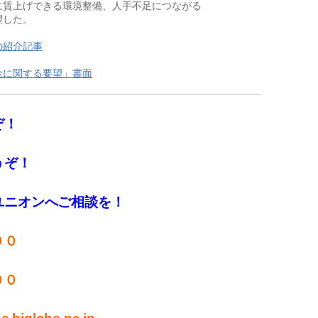
賃上げできる環境整備、人手不足につながる

した。

の紹介記事
金に関する要望」書面
ぞ！
うぞ！
ユニオンへご相談を！
００
００