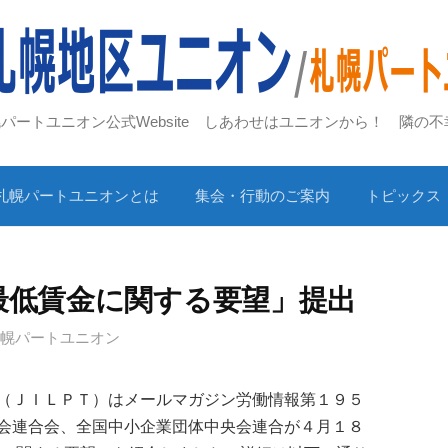
札幌パートユニオン公式Website しあわせはユニオンから！ 隣の
札幌パートユニオンとは
集会・行動のご案内
トピックス
「最低賃金に関する要望」提出
札幌パートユニオン
（ＪＩＬＰＴ）はメールマガジン労働情報第１９５
会連合会、全国中小企業団体中央会連合が４月１８