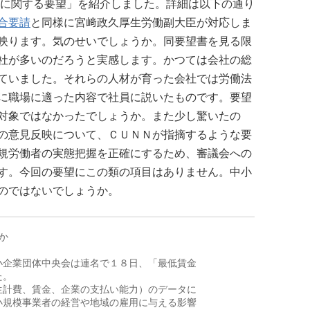
 に関する要望」を紹介しました。詳細は以下の通り
合要請
と同様に宮﨑政久厚生労働副大臣が対応しま
映ります。気のせいでしょうか。同要望書を見る限
社が多いのだろうと実感します。かつては会社の総
ていました。それらの人材が育った会社では労働法
に職場に適った内容で社員に説いたものです。要望
対象ではなかったでしょうか。また少し驚いたの
の意見反映について、ＣＵＮＮが指摘するような要
規労働者の実態把握を正確にするため、審議会への
す。今回の要望にこの類の項目はありません。中小
のではないでしょうか。


企業団体中央会は連名で１８日、「最低賃金

。

計費、賃金、企業の支払い能力）のデータに

規模事業者の経営や地域の雇用に与える影響
