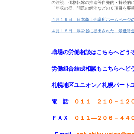
の注視、価格転嫁の推進等自発的・持続的に
「年収の壁」問題の解消などの６項目を要望
４月１９日　日本商工会議所ホームぺージ
４月１８日　厚労省に提出された「最低賃
職場の労働相談はこちらへどう
労働組合結成相談もこちらへど
札幌地区ユニオン／札幌パート
電 話
０１１—２１０－１２
ＦＡＸ
０１１
—
２０６－４４