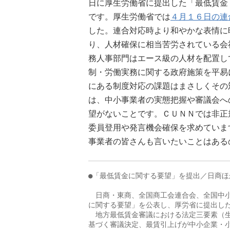
日に厚生労働省に提出した「最低賃金
です。厚生労働省では
４月１６日の連
した。連合対応時より和やかな表情に
り、人材確保に相当苦労されている会
務人事部門はエース級の人材を配置し
制・労働実務に関する政府施策を平易
にある制度対応の課題はまさしくその
は、中小事業者の実態把握や審議会へ
望がないことです。ＣＵＮＮでは非正
委員登用や発言機会確保を求めていま
事業者の皆さんも言いたいことはある
●「最低賃金に関する要望」を提出／日商ほか
　日商・東商、全国商工会連合会、全国中小
に関する要望」を公表し、厚労省に提出した
　地方最低賃金審議における法定三要素（生
基づく審議決定、最賃引上げが中小企業・小