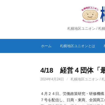
コ
ン
テ
ン
ツ
札幌地区ユニオン / 
へ
ス
ホーム
札幌地区ユニオンとは
キ
ッ
プ
4/18 経営４団体
2024年4月24日
/
札幌地区ユニオン / 
４月２４日、労働政策研究・研修機構
７号を配信し、日商・東商、全国商工