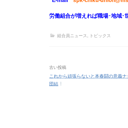
E-mail
spk-chiku-union@mse
労働組合が増えれば職場･地域･
組合員ニュース
,
トピックス
投
古い投稿
これから頑張らないと本春闘の意義ナ
稿
団結
ナ
ビ
ゲ
ー