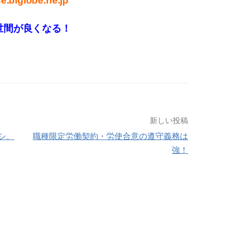
.biglobe.ne.jp
世間が良くなる！
新しい投稿
シ、
職種限定労働契約・労使合意の遵守義務は
強！