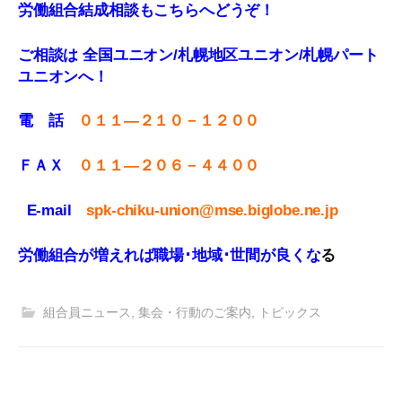
労働組合結成相談もこちらへどうぞ！
ご相談は 全国ユニオン/札幌地区ユニオン/札幌パート
ユニオンへ！
電 話
０１１—２１０－１２００
ＦＡＸ
０１１
—
２０６－４４００
E-mail
spk-chiku-union@mse.biglobe.ne.jp
労働組合が増えれば職場･地域･世間が良くな
る
組合員ニュース
,
集会・行動のご案内
,
トピックス