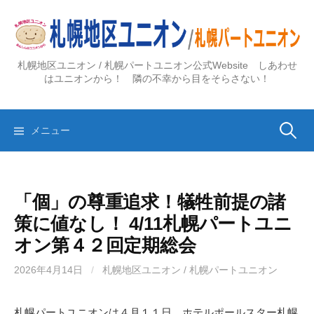
コ
ン
テ
ン
札幌地区ユニオン / 札幌パートユニオン公式Website しあわせ
ツ
はユニオンから！ 隣の不幸から目をそらさない！
へ
ス
検
キ
メニュー
ッ
プ
索:
「個」の尊重追求！犠牲前提の諸
策に値なし！ 4/11札幌パートユニ
オン第４２回定期総会
2026年4月14日
/
札幌地区ユニオン / 札幌パートユニオン
札幌パートユニオンは４月１１日、ホテルポールスター札幌