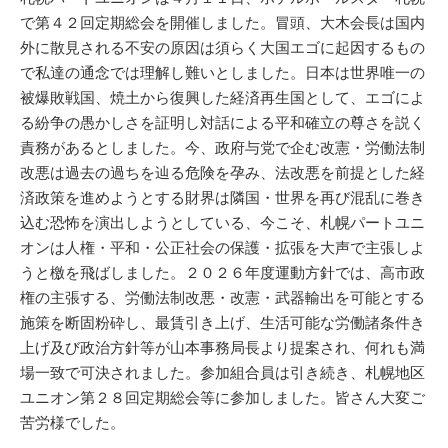
で第４２回定期総会を開催しました。冒頭、大木会長は国内
外に散見される不安の原因は須らく大国エゴに起因するもの
で私達の通念では理解し難いとしました。日本は世界唯一の
被爆敗戦国、焼土から復興した経済再生国として、エゴによ
る紛争の愚かしさを証明し対話による平和確立の尊さを説く
責務があるとしました。今、政府与党で企む改憲・労働法制
改悪は過去の過ちを辿る危険を孕み、法改悪を前提とした経
済政策を進めようとする財界は隣国・世界を再び混乱に巻き
込む恐怖を演出しようとしている、今こそ、札幌パートユニ
オンは人権・平和・公正社会の保護・拡張を大声で主張しよ
うと檄を飛ばしました。２０２６年度運動方針では、高市政
権の主張する、労働法制改悪・改憲・武器輸出を可能とする
施策を断固粉砕し、最賃引き上げ、生活可能な労働諸条件き
上げ及び政治方針等が山本事務局長より提案され、何れも満
場一致で可決されました。参加組合員は引き続き、札幌地区
ユニオン第２８回定期総会等に参加しました。皆さん大変ご
苦労様でした。