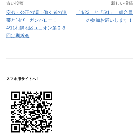
投
古い投稿
新しい投稿
安心・公正の源！働く者の連
「4/23」と「5/1」 組合員
稿
帯と叫び ガンバロー！
の参加お願いします！
ナ
4/11札幌地区ユニオン第２８
回定期総会
ビ
ゲ
ー
シ
スマホ用サイトへ！
ョ
ン