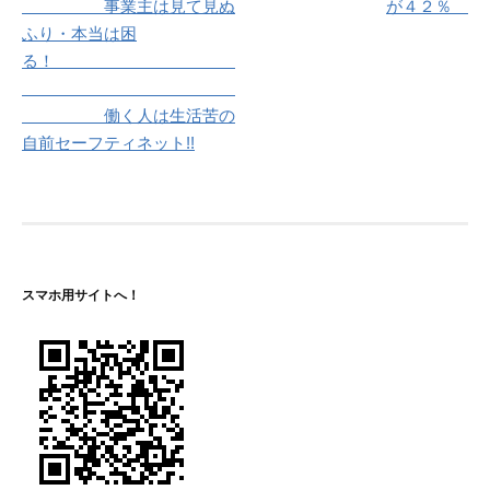
事業主は見て見ぬ
が４２％
ゲ
ふり・本当は困
る！
ー
シ
働く人は生活苦の
ョ
自前セーフティネット!!
ン
スマホ用サイトへ！