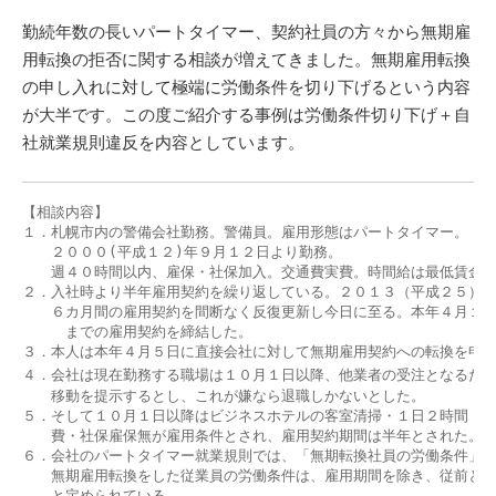
勤続年数の長いパートタイマー、契約社員の方々から無期雇
用転換の拒否に関する相談が増えてきました。無期雇用転換
の申し入れに対して極端に労働条件を切り下げるという内容
が大半です。この度ご紹介する事例は労働条件切り下げ＋自
社就業規則違反を内容としています。
【相談内容】

１．札幌市内の警備会社勤務。警備員。雇用形態はパートタイマー。

　　２０００(平成１２)年９月１２日より勤務。

　　週４０時間以内、雇保・社保加入。交通費実費。時間給は最低賃金額
２．入社時より半年雇用契約を繰り返している。２０１３（平成２５）年
　　６カ月間の雇用契約を間断なく反復更新し今日に至る。本年４月１日
　　　までの雇用契約を締結した。

３．本人は本年４月５日に直接会社に対して無期雇用契約への転換を申込
４．会社は現在勤務する職場は１０月１日以降、他業者の受注となるた
　　移動を提示するとし、これが嫌なら退職しかないとした。

５．そして１０月１日以降はビジネスホテルの客室清掃・１日２時間・最
　　費・社保雇保無が雇用条件とされ、雇用契約期間は半年とされた。

６．会社のパートタイマー就業規則では、「無期転換社員の労働条件」と
　　無期雇用転換をした従業員の労働条件は、雇用期間を除き、従前と同
　　と定められている。
