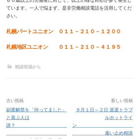
６０歳以上の労働者に対して、以上の様な対応が多く発生し
ています。一人で悩まず、是非労働相談電話を活用してくだ
さい。
札幌パートユニオン ０１１－２１０－１２００
札幌地区ユニオン ０１１－２１０－４１９５
相談現場から
投
古い投稿
新しい投稿
副業解禁を「待ってました」
９月１日～２日 派遣トラブ
稿
と喜ぶ人は
ルホットライ
ナ
誰？
ン
雇い止め相談
ビ