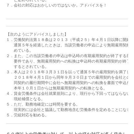
７．会社の対応はおかしいのではないか。アドバイスを！

【次のようにアドバイスしました】　　　　　　　　　　　　　　　　　
１．労働契約法第１８条は２０１３（平成２５）年４月１日以降に開始し
　　通算５年を経過したときは、当該労働者の申込により無期雇用契約に
　　めている。

２．また、この当該労働者の申込は申込時の有期雇用契約が終了する前に
　　要件であり、無期雇用契約への転換は申込時の有期雇用契約が終了し
　　するとされている。

３．本人は２０１８年３月３１日を以って通算５年の雇用契約を満了し、
　　２０１８年４月１日から同年９月３０日までの雇用契約を会社との間
　　同契約の履行期間中に会社へ無期雇用契約への転換を書面で申込だの
　　本年１０月１日からは無期雇用契約への転換となる。

４．賃金労働条件は会社就業規則により、現行から下回ってはならないの
　　現給補償となる。

５．ただ、勤務地確定には時間を要する。

　　現実的には会社と協議して勤務地含む労働条件を定めることになる。
５．労組対応を勧める。