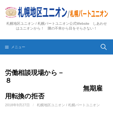
コ
ン
テ
ン
札幌地区ユニオン / 札幌パートユニオン公式Website しあわせ
ツ
はユニオンから！ 隣の不幸から目をそらさない！
へ
ス
検
キ
メニュー
ッ
プ
索:
労働相談現場から－
８
無期雇
用転換の拒否
2018年9月27日
/
札幌地区ユニオン / 札幌パートユニオン