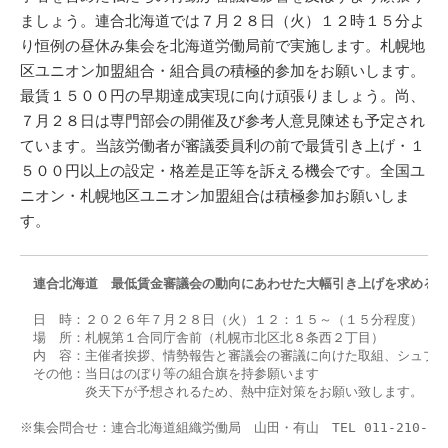
ましょう。連合北海道では７月２８日（火）１２時１５分よ
り恒例の昼休み集会を北海道労働局前で実施します。札幌地
区ユニオン加盟組合・組合員の積極的参加をお願いします。
最賃１５００円の早期達成実現に向け頑張りましょう。尚、
７月２８日は専門部会の開催及び参考人意見陳述も予定され
ています。当該労働者が審議委員利の前で最賃引き上げ・１
５００円以上の設定・格差是正等を訴える機会です。全国ユ
ニオン・札幌地区ユニオン加盟組合は積極参加お願いしま
す。
　連合北海道　最低賃金審議会の動向にあわせた大幅引き上げを求める
　日　時：２０２６年７月２８日（火）１２：１５～（１５分程度）

　場　所：札幌第１合同庁舎前（札幌市北区北８条西２丁目）

　内　容：主催者挨拶、情勢報告と審議会の審議に向けた取組、シュプレ
　その他：当日はのぼり等の組合旗を持参願います

　　　　　炎天下が予想されるため、熱中症対策をお願い致します。

※集会問合せ：連合北海道組織労働局　山田・有山　TEL 011-210-0050 