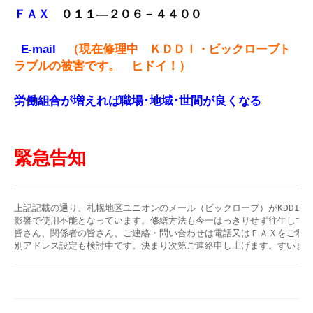
ＦＡＸ
０１１
—
２０６－４４００
E-mail
（現在修理中 ＫＤＤＩ・ビックローブ
ト
ラブルの被害です。 ヒドイ！）
労働組合が増えれば職場･地域･世間が良くなる
緊急告知
上記記載の通り、札幌地区ユニオンのメール（ビックローブ）がKDDI発
影響で使用不能となっています。修繕方法も今一はっきりせず往生してい
皆さん、関係者の皆さん、ご連絡・問い合わせは電話又はＦＡＸをご利用
別アドレス設定も検討中です。決まり次第ご連絡申し上げます。すいま