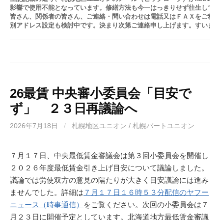
影響で使用不能となっています。修繕方法も今一はっきりせず往生してい
皆さん、関係者の皆さん、ご連絡・問い合わせは電話又はＦＡＸをご利用
別アドレス設定も検討中です。決まり次第ご連絡申し上げます。すいま
26最賃 中央審小委員会「目安で
ず」 ２３日再議論へ
2026年7月18日
/
札幌地区ユニオン / 札幌パートユニオン
７月１７日、中央最低賃金審議会は第３回小委員会を開催し
２０２６年度最低賃金引き上げ目安について議論しました。
議論では労使双方の意見の隔たりが大きく目安議論には進み
ませんでした。詳細は
７月１７日１６時５３分配信のヤフー
ニュース（時事通信）
をご覧ください。次回の小委員会は７
月２３日に開催予定としています。北海道地方最低賃金審議