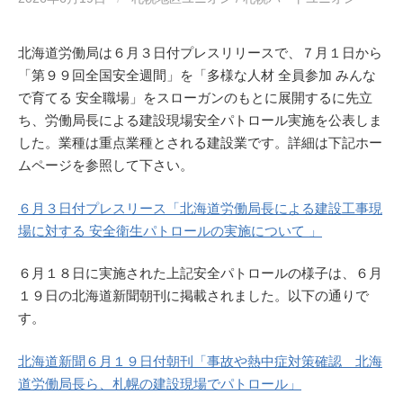
北海道労働局は６月３日付プレスリリースで、７月１日から
「第９９回全国安全週間」を「多様な人材 全員参加 みんな
で育てる 安全職場」をスローガンのもとに展開するに先立
ち、労働局長による建設現場安全パトロール実施を公表しま
した。業種は重点業種とされる建設業です。詳細は下記ホー
ムページを参照して下さい。
６月３日付プレスリース「北海道労働局長による建設工事現
場に対する 安全衛生パトロールの実施について 」
６月１８日に実施された上記安全パトロールの様子は、６月
１９日の北海道新聞朝刊に掲載されました。以下の通りで
す。
北海道新聞６月１９日付朝刊「事故や熱中症対策確認 北海
道労働局長ら、札幌の建設現場でパトロール」