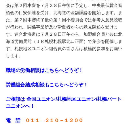
会は第２回本審を７月２８日午後に予定し、中央最低賃金審
議会の目安伝達を受け、北海道の金額議論を開始します。ま
た、第２回本審終了後の第１回小委員会では参考人意見聴取
が行われ、関係事業所及び労働者からの意見陳述を受けま
す。連合北海道は７月２８日正午から、加盟組合員と共に北
海道労働局前（ＪＲ札幌札幌駅北口正面）で集会を開催しま
す。札幌地区ユニオン組合員の皆さんは積極的参加をお願い
します。
職場の労働相談はこちらへどうぞ！
労働組合結成相談もこちらへどうぞ！
ご相談は 全国ユニオン/札幌地区ユニオン/札幌パート
ユニオンへ！
電 話
０１１—２１０－１２００