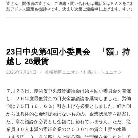
皆さん、関係者の皆さん、ご連絡・問い合わせは電話又はＦＡＸをご利用
別アドレス設定も検討中です。決まり次第ご連絡申し上げます。すいま
23日中央第4回小委員会 「額」持
越し 26最賃
2026年7月24日
/
札幌地区ユニオン / 札幌パートユニオン
７月２３日、厚労省中央最賃審議会は第４回小委員会を開催
し、２６年度最低賃金の目安金額議論を継続しました。労働
側は７５円（６．６％）引き上げを必要としました。経営側
からは具体的な金額提示はないものの、企業状況等を勘案し
た丁寧な議論が必要とし金額には触れていません。ただ、従
業員３０人未満の零細企業の２０２６年の賃金上昇の水準
（４５円、３．０％増）を上回る額には理解を示したとして