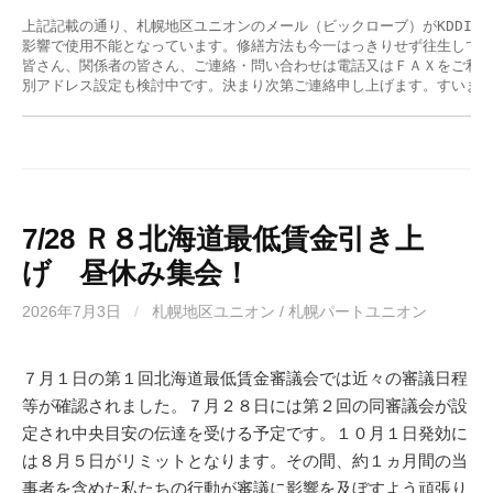
上記記載の通り、札幌地区ユニオンのメール（ビックローブ）がKDDI発
影響で使用不能となっています。修繕方法も今一はっきりせず往生してい
皆さん、関係者の皆さん、ご連絡・問い合わせは電話又はＦＡＸをご利用
別アドレス設定も検討中です。決まり次第ご連絡申し上げます。すいま
7/28 Ｒ８北海道最低賃金引き上
げ 昼休み集会！
2026年7月3日
/
札幌地区ユニオン / 札幌パートユニオン
７月１日の第１回北海道最低賃金審議会では近々の審議日程
等が確認されました。７月２８日には第２回の同審議会が設
定され中央目安の伝達を受ける予定です。１０月１日発効に
は８月５日がリミットとなります。その間、約１ヵ月間の当
事者を含めた私たちの行動が審議に影響を及ぼすよう頑張り