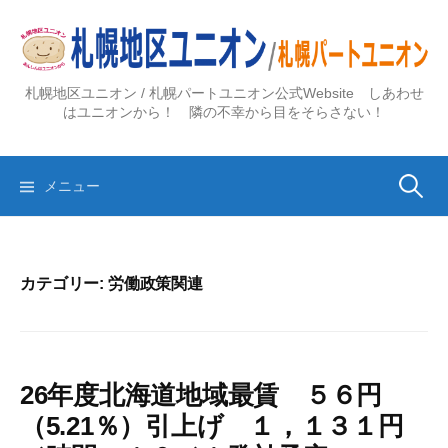
コ
ン
テ
ン
札幌地区ユニオン / 札幌パートユニオン公式Website しあわせ
ツ
はユニオンから！ 隣の不幸から目をそらさない！
へ
ス
検
キ
メニュー
ッ
プ
索:
カテゴリー:
労働政策関連
26年度北海道地域最賃 ５６円
（5.21％）引上げ １，１３１円