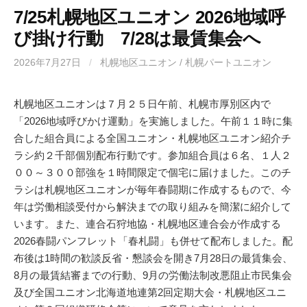
7/25札幌地区ユニオン 2026地域呼
び掛け行動 7/28は最賃集会へ
2026年7月27日
/
札幌地区ユニオン / 札幌パートユニオン
札幌地区ユニオンは７月２５日午前、札幌市厚別区内で
「2026地域呼びかけ運動」を実施しました。午前１１時に集
合した組合員による全国ユニオン・札幌地区ユニオン紹介チ
ラシ約２千部個別配布行動です。参加組合員は６名、１人２
００～３００部強を１時間限定で個宅に届けました。このチ
ラシは札幌地区ユニオンが毎年春闘期に作成するもので、今
年は労働相談受付から解決までの取り組みを簡潔に紹介して
います。また、連合石狩地協・札幌地区連合会が作成する
2026春闘パンフレット「春札闘」も併せて配布しました。配
布後は1時間の歓談反省・懇談会を開き7月28日の最賃集会、
8月の最賃結審までの行動、9月の労働法制改悪阻止市民集会
及び全国ユニオン北海道地連第2回定期大会・札幌地区ユニ