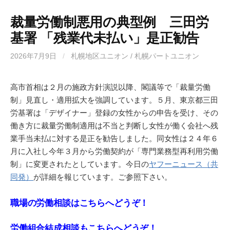
裁量労働制悪用の典型例 三田労
基署 「残業代未払い」是正勧告
2026年7月9日
/
札幌地区ユニオン / 札幌パートユニオン
高市首相は２月の施政方針演説以降、閣議等で「裁量労働
制」見直し・適用拡大を強調しています。５月、東京都三田
労基署は「デザイナー」登録の女性からの申告を受け、その
働き方に裁量労働制適用は不当と判断し女性が働く会社へ残
業手当未払に対する是正を勧告しました。同女性は２４年６
月に入社し今年３月から労働契約が「専門業務型再利用労働
制」に変更されたとしています。今日の
ヤフーニュース（共
同発）
が詳細を報じています。ご参照下さい。
職場の労働相談はこちらへどうぞ！
労働組合結成相談もこちらへどうぞ！