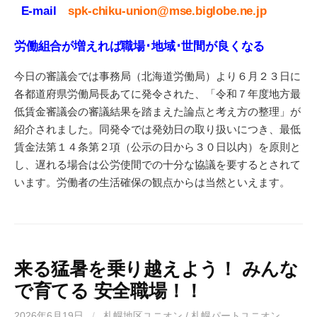
E-mail
spk-chiku-union@mse.biglobe.ne.jp
労働組合が増えれば職場･地域･世間が良くなる
今日の審議会では事務局（北海道労働局）より６月２３日に
各都道府県労働局長あてに発令された、「令和７年度地方最
低賃金審議会の審議結果を踏まえた論点と考え方の整理」が
紹介されました。同発令では発効日の取り扱いにつき、最低
賃金法第１４条第２項（公示の日から３０日以内）を原則と
し、遅れる場合は公労使間での十分な協議を要するとされて
います。労働者の生活確保の観点からは当然といえます。
来る猛暑を乗り越えよう！ みんな
で育てる 安全職場！！
2026年6月19日
/
札幌地区ユニオン / 札幌パートユニオン