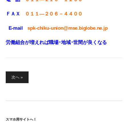
ＦＡＸ
０１１
—
２０６－４４００
E-mail
spk-chiku-union@mse.biglobe.ne.jp
労働組合が増えれば職場･地域･世間が良くなる
投
次へ »
稿
の
ペ
ー
ジ
スマホ用サイトへ！
送