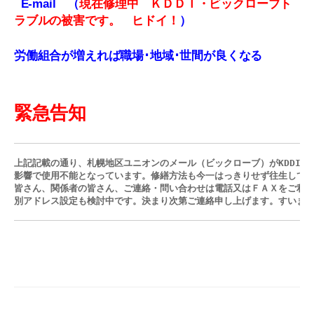
E-mail （
現在修理中 ＫＤＤＩ・ビックローブ
ト
ラブルの被害です。 ヒドイ！
）
労働組合が増えれば職場･地域･世間が良くなる
緊急告知
上記記載の通り、札幌地区ユニオンのメール（ビックローブ）がKDDI発
影響で使用不能となっています。修繕方法も今一はっきりせず往生してい
皆さん、関係者の皆さん、ご連絡・問い合わせは電話又はＦＡＸをご利用
別アドレス設定も検討中です。決まり次第ご連絡申し上げます。すいま