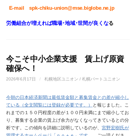
E-mail
spk-chiku-union@mse.biglobe.ne.jp
労働組合が増えれば職場･地域･世間が良くな
る
今こそ中小企業支援 賃上げ原資
確保へ！
2026年6月17日
/
札幌地区ユニオン / 札幌パートユニオン
今朝の日本経済新聞は最低賃金額と募集賃金との差が縮小し
ている（全文閲覧には登録が必要です。）
と報じました。こ
れまでの１５０円程度の差が１００円未満にまで縮小してお
り、募集する企業の賃上げ余力がなくなってきているとの分
析です。この傾向を詳細に説明しているのが、
宮野宏樹氏が
管理するホームページ「ｎｏ＋ｅ」です。
ご一読くださ