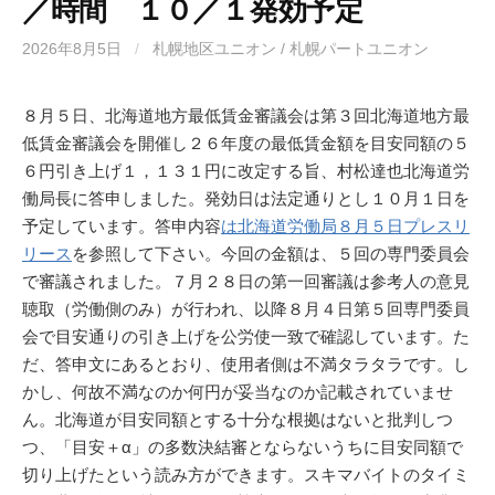
／時間 １０／１発効予定
2026年8月5日
/
札幌地区ユニオン / 札幌パートユニオン
８月５日、北海道地方最低賃金審議会は第３回北海道地方最
低賃金審議会を開催し２６年度の最低賃金額を目安同額の５
６円引き上げ１，１３１円に改定する旨、村松達也北海道労
働局長に答申しました。発効日は法定通りとし１０月１日を
予定しています。答申内容
は北海道労働局８月５日プレスリ
リース
を参照して下さい。今回の金額は、５回の専門委員会
で審議されました。７月２８日の第一回審議は参考人の意見
聴取（労働側のみ）が行われ、以降８月４日第５回専門委員
会で目安通りの引き上げを公労使一致で確認しています。た
だ、答申文にあるとおり、使用者側は不満タラタラです。し
かし、何故不満なのか何円が妥当なのか記載されていませ
ん。北海道が目安同額とする十分な根拠はないと批判しつ
つ、「目安＋α」の多数決結審とならないうちに目安同額で
切り上げたという読み方ができます。スキマバイトのタイミ