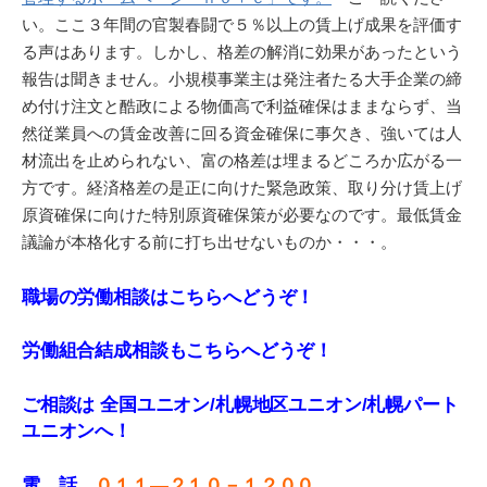
い。ここ３年間の官製春闘で５％以上の賃上げ成果を評価す
る声はあります。しかし、格差の解消に効果があったという
報告は聞きません。小規模事業主は発注者たる大手企業の締
め付け注文と酷政による物価高で利益確保はままならず、当
然従業員への賃金改善に回る資金確保に事欠き、強いては人
材流出を止められない、富の格差は埋まるどころか広がる一
方です。経済格差の是正に向けた緊急政策、取り分け賃上げ
原資確保に向けた特別原資確保策が必要なのです。最低賃金
議論が本格化する前に打ち出せないものか・・・。
職場の労働相談はこちらへどうぞ！
労働組合結成相談もこちらへどうぞ！
ご相談は 全国ユニオン/札幌地区ユニオン/札幌パート
ユニオンへ！
電 話
０１１—２１０－１２００