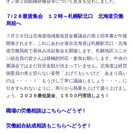
オン第２回組織研修会等について意見を交わしました。
７/２８最賃集会 １２時～札幌駅北口 北海道労働
局前へ
７月２８日は北海道地域最低賃金審議会の第２回本審が午後
開催されます。これにあわせ連合北海道は札幌駅北口・北海
道労働局前で昼休み決起集会を開催します。札幌地区ユニオ
ン組合員の皆さんは積極的対応・参加お願いします。中央の
審議会ではまだ目安金額が決まっていません。北海道は経営
側委員の煮え切らない姿勢「上げてもいいけど あまり高い
のは・・・・！ もう少し丁寧に議論しましょう・・・」に
引きずられないように、周りから熱量を上げて盛り上げまし
ょう。
２０２６最低賃金、１５００円実現しよう！
職場の労働相談はこちらへどうぞ！
労働組合結成相談もこちらへどうぞ！