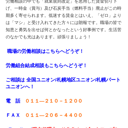
労働相談の中でも「就業規則改定」を悪用した賃金切り下
げ、一時金（賞与）及び石炭手当（燃料手当）廃止がこの時
期多く寄せられます。低迷する賃金とはいえ、「ゼロ」より
は「マシ」と受け入れてきた方々には朗報です。職場の皆で
知恵と勇気を出せば何とかなったという好事例です。生活苦
のなかでも光はあります。頑張りましょう！
職場の労働相談はこちらへどうぞ！
労働組合結成相談もこちらへどうぞ！
ご相談は 全国ユニオン/札幌地区ユニオン/札幌パート
ユニオンへ！
電 話
０１１—２１０－１２００
ＦＡＸ
０１１
—
２０６－４４００