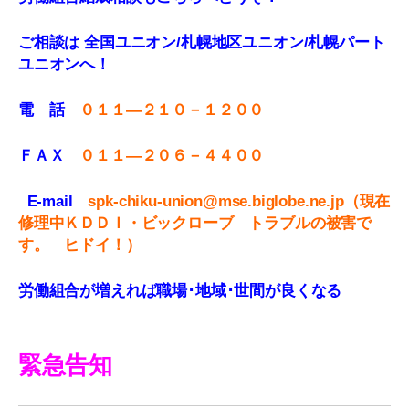
ご相談は 全国ユニオン/札幌地区ユニオン/札幌パート
ユニオンへ！
電 話
０１１—２１０－１２００
ＦＡＸ
０１１
—
２０６－４４００
E-mail
spk-chiku-union@mse.biglobe.ne.jp（現在
修理中ＫＤＤＩ・ビックローブ トラブルの被害で
す。 ヒドイ！）
労働組合が増えれば職場･地域･世間が良くなる
緊急告知