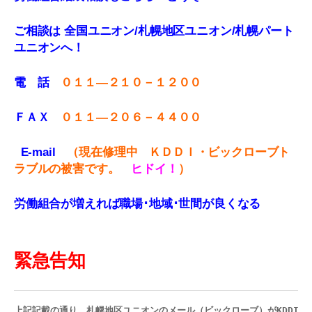
ご相談は 全国ユニオン/札幌地区ユニオン/札幌パート
ユニオンへ！
電 話
０１１—２１０－１２００
ＦＡＸ
０１１
—
２０６－４４００
E-mail
（現在修理中 ＫＤＤＩ・ビックローブ
ト
ラブルの被害です。
ヒドイ！
）
労働組合が増えれば職場･地域･世間が良くなる
緊急告知
上記記載の通り、札幌地区ユニオンのメール（ビックローブ）がKDDI発