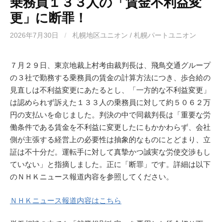
乗務員１３３人の「賃金不利益変
更」に断罪！
2026年7月30日
/
札幌地区ユニオン / 札幌パートユニオン
７月２９日、東京地裁上村考由裁判長は、飛鳥交通グループ
の３社で勤務する乗務員の賃金の計算方法につき、歩合給の
見直しは不利益変更にあたるとし、「一方的な不利益変更」
は認められず訴えた１３３人の乗務員に対して約５０６２万
円の支払いを命じました。判決の中で同裁判長は「重要な労
働条件である賃金を不利益に変更したにもかかわらず、会社
側が主張する経営上の必要性は抽象的なものにとどまり、立
証は不十分だ。運転手に対して真摯かつ誠実な労使交渉もし
ていない」と指摘しました。正に「断罪」です。詳細は以下
のＮＨＫニュース報道内容を参照してください。
ＮＨＫニュース報道内容はこちら