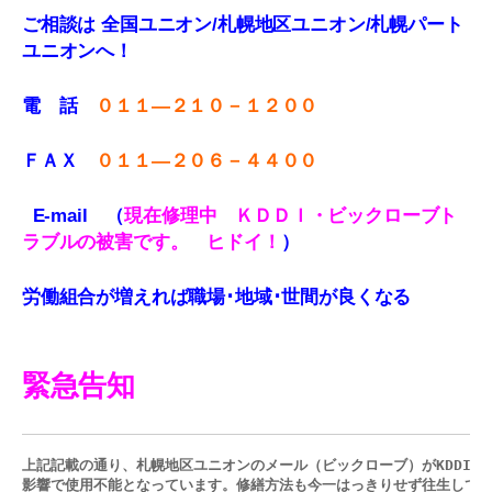
ご相談は 全国ユニオン/札幌地区ユニオン/札幌パート
ユニオンへ！
電 話
０１１—２１０－１２００
ＦＡＸ
０１１
—
２０６－４４００
E-mail （
現在修理中 ＫＤＤＩ・ビックローブ
ト
ラブルの被害です。 ヒドイ！
）
労働組合が増えれば職場･地域･世間が良くなる
緊急告知
上記記載の通り、札幌地区ユニオンのメール（ビックローブ）がKDDI発
影響で使用不能となっています。修繕方法も今一はっきりせず往生してい