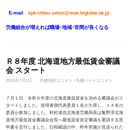
E-mail
spk-chiku-union@mse.biglobe.ne.jp
労働組合が増えれば職場･地域･世間が良くなる
Ｒ８年度 北海道地方最低賃金審議
会 スタート
2026年7月1日
/
札幌地区ユニオン / 札幌パートユニオン
７月１日、令和８年度の北海道最低賃金を決める審議会がス
タートしました。使用者側代表委員１名が欠席し、１４名の
委員が参加しました。村松達也北海道労働局長は亀野淳北海
道地方最低賃金審議会会長へ最低賃金改定審議を要請する答
申書を交付しました。日程確認の中、昨年実施が見送られた