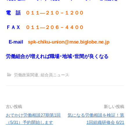
電 話
０１１—２１０－１２００
ＦＡＸ
０１１
—
２０６－４４００
E-mail
spk-chiku-union@mse.biglobe.ne.jp
労働組合が増えれば職場･地域･世間が良くなる
労働政策関連
,
組合員ニュース
投
古い投稿
新しい投稿
おでかけ労働相談27期第1回
気になる労働相談を検証！第
稿
（5/31）予約開始します
1回組織研修会 6/21
ナ