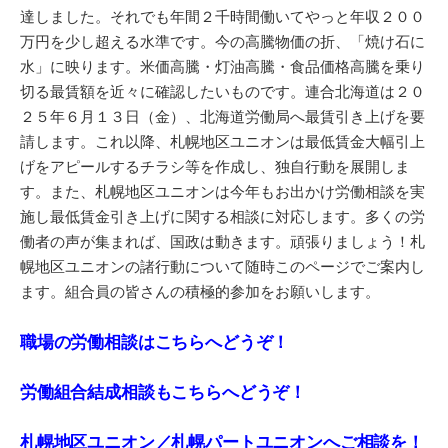
達しました。それでも年間２千時間働いてやっと年収２００
万円を少し超える水準です。今の高騰物価の折、「焼け石に
水」に映ります。米価高騰・灯油高騰・食品価格高騰を乗り
切る最賃額を近々に確認したいものです。連合北海道は２０
２５年６月１３日（金）、北海道労働局へ最賃引き上げを要
請します。これ以降、札幌地区ユニオンは最低賃金大幅引上
げをアピールするチラシ等を作成し、独自行動を展開しま
す。また、札幌地区ユニオンは今年もお出かけ労働相談を実
施し最低賃金引き上げに関する相談に対応します。多くの労
働者の声が集まれば、国政は動きます。頑張りましょう！札
幌地区ユニオンの諸行動について随時このページでご案内し
ます。組合員の皆さんの積極的参加をお願いします。
職場の労働相談はこちらへどうぞ！
労働組合結成相談もこちらへどうぞ！
札幌地区ユニオン／札幌パートユニオンへご相談を！