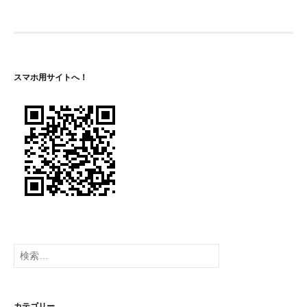
ビ
ゲ
ー
スマホ用サイトへ！
シ
ョ
ン
検
索:
カテゴリー