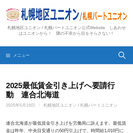
コ
ン
テ
ン
札幌地区ユニオン / 札幌パートユニオン公式Website しあわせ
ツ
はユニオンから！ 隣の不幸から目をそらさない！
へ
ス
検
キ
メニュー
ッ
プ
索:
2025最低賃金引き上げへ要請行
動 連合北海道
2025年5月19日
/
札幌地区ユニオン / 札幌パートユニオン
連合北海道が最低賃金引き上げを労働局に訴えます。最低賃
金は昨年、中央目安通りの50円引上げで、時間給1,010円に