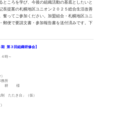
るところを学び、今後の組織活動の基底としたいと
記長提案の札幌地区ユニオン２０２５総合生活改善
。奮ってご参加ください。加盟組合・札幌地区ユニ
・郵便で要請文書・参加報告書を送付済みです。下
６期 第３回組織研修会】
４時～

）

務所　

耕    様

制　たたき台」（仮）

）
