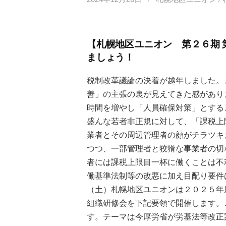
【札幌地区ユニオン 第２６期 
ましょう！
税制改革議論の決着が越年しました。
善」の主張の裏が見えてきた感があり
時間を増やし「人員確保対策」とする
盛んな若者非正規に対して、「課税上
業者とその周辺管理者の顔がチラツキ
つつ、一部管理者と狡猾な事業者の切
者には課税上限目一杯に働くことは不
働基準法制等の改悪に加え目配り要件
（土）札幌地区ユニオンは２０２５年
組織研修会を下記要領で開催します。
す。テーマは今厚労省が労基法等改正