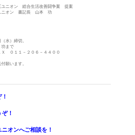
ユニオン　総合生活改善闘争案　提案

ニオン　書記長　山本　功

（水）締切。

功まで　

Ｘ　０１１－２０６－４４００

付願います。  

ぞ！
うぞ！
ユニオンへご相談を！