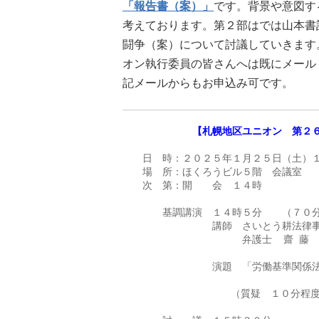
「報告書（案）」
です。背景や意図す
考えております。第２部はでは山本書
闘争（案）について討議していきます
オン執行委員の皆さんへは既にメール
記メールからもお申込み可です。
【札幌地区ユニオン　第２
　　日　時：２０２５年１月２５日（土）１
　　場　所：ほくろうビル５階　会議室

　　次　第：開　　会　１４時

　　　　基調講演　１４時５分　　（７０分
　　　　　　　　　講師　さいとう耕法律事
　　　　　　　　　　　　弁護士  齋 藤    
　　　　　　　　　演題　「労働基準関係法
　　　　            （質疑　１０分程度