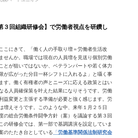
第３回組織研修会】で労働者視点を研鑽し
ここにきて、「働く人の手取り増＝労働者生活改
ませんか。職場では現在の人員増を見送り個別労働
ことが狙いではないか、ベテランパートや若く体力
限が広がった分目一杯シフトに入れるよ」と囁く事
ます。働く有権者の声とニーズに応える政策とはい
なる人員確保策を叶えた結果になりそうです。労働
利益変更と主張する準備が必要と強く感じます。労
は増えそうです。このような中、来年１月２５日
度の総合労働条件闘争方針（案）を議論する第３回
この研修会では、第一部で基調講演を設定していま
案のたたき台としている
「
労働基準関係法制研究会