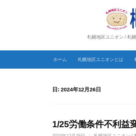
コ
ン
テ
ン
ツ
札幌地区ユニオン / 
へ
ス
ホーム
札幌地区ユニオンとは
キ
ッ
プ
日:
2024年12月26日
1/25労働条件不利
2024年12月26日
/
札幌地区ユニオン /