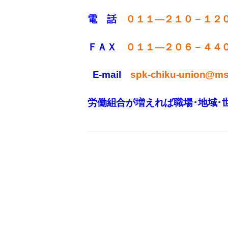
電 話
０１１—２１０－１２
ＦＡＸ
０１１—２０６－４４
E-mail
spk-chiku-union@mse
労働組合が増えれば職場･地域･