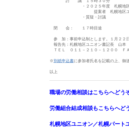
　　　　討　　議　１５時３０分　　

　　　　　　　　・２０２５年度　札幌地区
　　　　　　　　　　　提案者　札幌地区ユ
　　　　　　　　・質疑・討議

　閉　　会：　　１７時目途

　参　加：事前申込制とします。１月２２日
　報告先：札幌地区ユニオン書記長　山本　
　ＴＥＬ　０１１－２１０－１２００　ＦＡ
※
別紙申込書
に参加者氏名を記載の上、御送
以上
職場の労働相談はこちらへどう
労働組合結成相談もこちらへど
札幌地区ユニオン／札幌パート