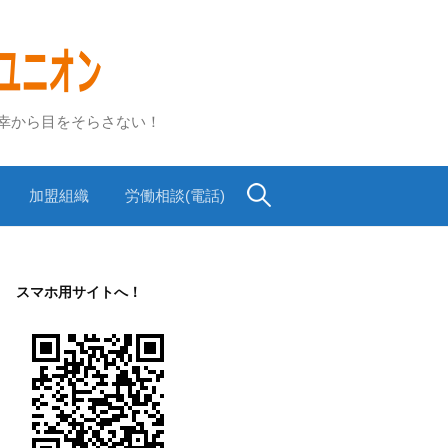
不幸から目をそらさない！
検
加盟組織
労働相談(電話)
索:
スマホ用サイトへ！