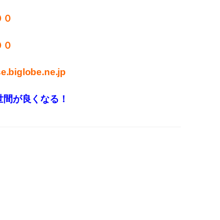
００
００
.biglobe.ne.jp
世間が良くなる！