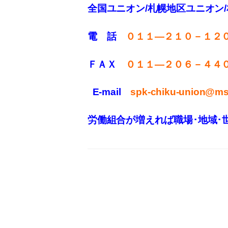
全国ユニオン/札幌地区ユニオン
電 話
０１１—２１０－１２
ＦＡＸ
０１１
—
２０６－４４
E-mail
spk-chiku-union@mse
労働組合が増えれば職場･地域･