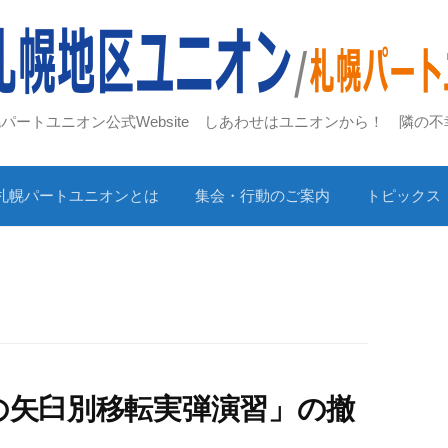
札幌パートユニオン公式Website しあわせはユニオンから！ 隣の
札幌パートユニオンとは
集会・行動のご案内
トピックス
隊の矢臼別移転実弾演習」の撤