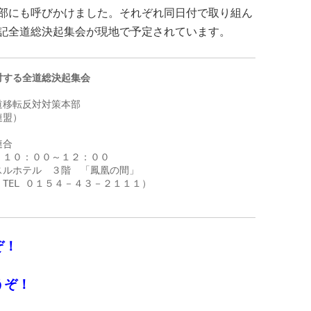
部にも呼びかけました。それぞれ同日付で取り組ん
記全道総決起集会が現地で予定されています。
対する全道総決起集会
移転反対対策本部

盟）

合

１０：００～１２：００

ルホテル　３階　「鳳凰の間」　

EL ０１５４－４３－２１１１）

ぞ！
うぞ！