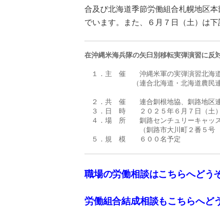
合及び北海道季節労働組合札幌地区本
でいます。また、６月７日（土）は下
在沖縄米海兵隊の矢臼別移転実弾演習に反
　１．主　催　　沖縄米軍の実弾演習北海道
　　　　　　　（連合北海道・北海道農民連
　２．共　催　　連合釧根地協、釧路地区連
　３．日　時　　２０２５年６月７日（土）
　４．場　所　　釧路センチュリーキャッス
　　　　　　　　（釧路市大川町２番５号　T
　５．規　模　　６００名予定
職場の労働相談はこちらへどう
労働組合結成相談もこちらへど