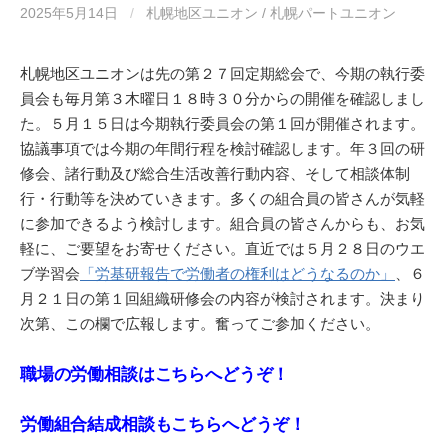
2025年5月14日
/
札幌地区ユニオン / 札幌パートユニオン
札幌地区ユニオンは先の第２７回定期総会で、今期の執行委
員会も毎月第３木曜日１８時３０分からの開催を確認しまし
た。５月１５日は今期執行委員会の第１回が開催されます。
協議事項では今期の年間行程を検討確認します。年３回の研
修会、諸行動及び総合生活改善行動内容、そして相談体制
行・行動等を決めていきます。多くの組合員の皆さんが気軽
に参加できるよう検討します。組合員の皆さんからも、お気
軽に、ご要望をお寄せください。直近では５月２８日のウエ
ブ学習会
「労基研報告で労働者の権利はどうなるのか」
、６
月２１日の第１回組織研修会の内容が検討されます。決まり
次第、この欄で広報します。奮ってご参加ください。
職場の労働相談はこちらへどうぞ！
労働組合結成相談もこちらへどうぞ！