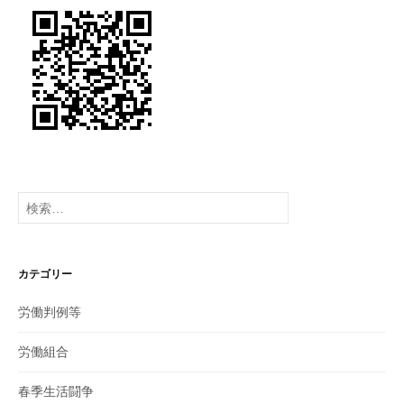
検
索:
カテゴリー
労働判例等
労働組合
春季生活闘争