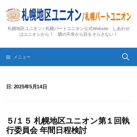
コ
ン
テ
ン
札幌地区ユニオン / 札幌パートユニオン公式Website しあわせ
ツ
はユニオンから！ 隣の不幸から目をそらさない！
へ
ス
検
キ
メニュー
ッ
プ
索:
日:
2025年5月14日
５/１５ 札幌地区ユニオン第１回執
行委員会 年間日程検討