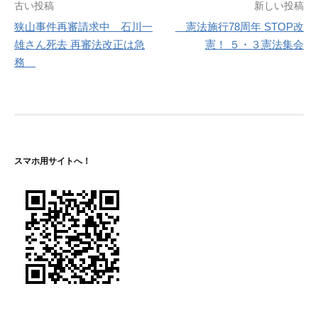
投
古い投稿
新しい投稿
狭山事件再審請求中 石川一
憲法施行78周年 STOP改
稿
雄さん死去 再審法改正は急
憲！ ５・３憲法集会
ナ
務
ビ
ゲ
ー
シ
スマホ用サイトへ！
ョ
ン