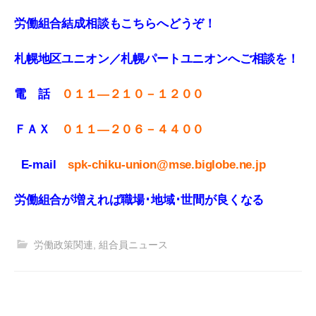
労働組合結成相談もこちらへどうぞ！
札幌地区ユニオン／札幌パートユニオンへご相談を！
電 話
０１１—２１０－１２００
ＦＡＸ
０１１
—
２０６－４４００
E-mail
spk-chiku-union@mse.biglobe.ne.jp
労働組合が増えれば職場･地域･世間が良くなる
労働政策関連
,
組合員ニュース