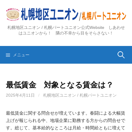
コ
ン
テ
ン
札幌地区ユニオン / 札幌パートユニオン公式Website しあわせ
ツ
はユニオンから！ 隣の不幸から目をそらさない！
へ
ス
検
キ
メニュー
ッ
プ
索:
最低賃金 対象となる賃金は？
2025年4月11日
/
札幌地区ユニオン / 札幌パートユニオン
最低賃金に関する問合せが増えています。春闘による大幅賃
上げが報じられる中、地場企業に勤務する方からの問合せで
す。総じて、基本給的なところは月給・時間給ともに増えて