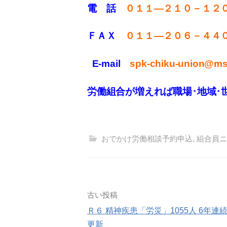
電 話
０１１—２１０－１２
ＦＡＸ
０１１
—
２０６－４４
E-mail
spk-chiku-union@mse
労働組合が増えれば職場･地域･
おでかけ労働相談予約申込
,
組合員ニ
投
古い投稿
Ｒ６ 精神疾患「労災」1055人 6年連
稿
更新