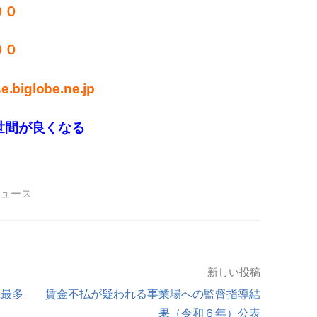
００
００
.biglobe.ne.jp
世間が良くなる
ュース
新しい投稿
続最多
賃金不払が疑われる事業場への監督指導結
果（令和６年）公表