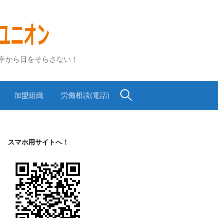
不幸から目をそらさない！
検
加盟組織
労働相談(電話)
索:
スマホ用サイトへ！