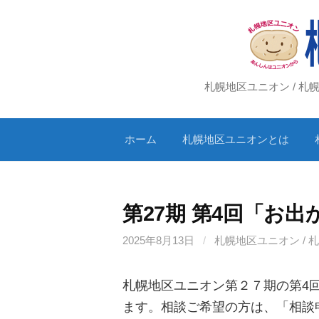
コ
ン
テ
ン
ツ
札幌地区ユニオン / 
へ
ス
ホーム
札幌地区ユニオンとは
キ
ッ
プ
第27期 第4回「お
2025年8月13日
/
札幌地区ユニオン / 
札幌地区ユニオン第２７期の第4
ます。相談ご希望の方は、「相談