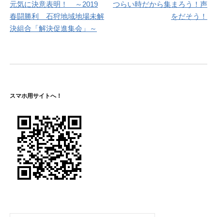
元気に決意表明！ ～2019
つらい時だから集まろう！声
ナ
春闘勝利 石狩地域地場未解
をだそう！
決組合「解決促進集会」～
ビ
ゲ
ー
シ
スマホ用サイトへ！
ョ
ン
検