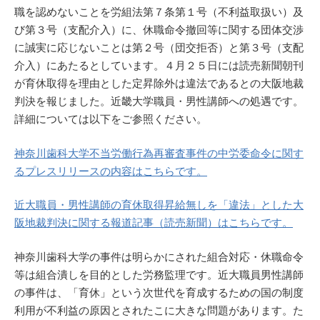
職を認めないことを労組法第７条第１号（不利益取扱い）及
び第３号（支配介入）に、休職命令撤回等に関する団体交渉
に誠実に応じないことは第２号（団交拒否）と第３号（支配
介入）にあたるとしています。４月２５日には読売新聞朝刊
が育休取得を理由とした定昇除外は違法であるとの大阪地裁
判決を報じました。近畿大学職員・男性講師への処遇です。
詳細については以下をご参照ください。
神奈川歯科大学不当労働行為再審査事件の中労委命令に関す
るプレスリリースの内容はこちらです。
近大職員・男性講師の育休取得昇給無しを「違法」とした大
阪地裁判決に関する報道記事（読売新聞）はこちらです。
神奈川歯科大学の事件は明らかにされた組合対応・休職命令
等は組合潰しを目的とした労務監理です。近大職員男性講師
の事件は、「育休」という次世代を育成するための国の制度
利用が不利益の原因とされたこに大きな問題があります。た