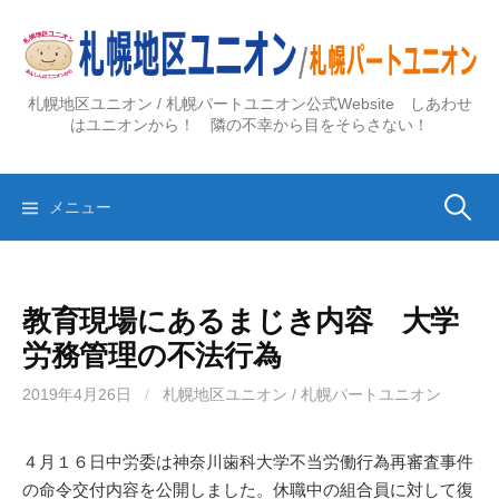
コ
ン
テ
ン
札幌地区ユニオン / 札幌パートユニオン公式Website しあわせ
ツ
はユニオンから！ 隣の不幸から目をそらさない！
へ
ス
検
キ
メニュー
ッ
プ
索:
教育現場にあるまじき内容 大学
労務管理の不法行為
2019年4月26日
/
札幌地区ユニオン / 札幌パートユニオン
４月１６日中労委は神奈川歯科大学不当労働行為再審査事件
の命令交付内容を公開しました。休職中の組合員に対して復