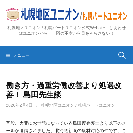
コ
ン
テ
ン
札幌地区ユニオン / 札幌パートユニオン公式Website しあわせ
ツ
はユニオンから！ 隣の不幸から目をそらさない！
へ
ス
検
キ
メニュー
ッ
プ
索:
働き方・過重労働改善より処遇改
善！ 島田先生談
2026年2月4日
/
札幌地区ユニオン / 札幌パートユニオン
普段、大変にお世話になっている島田度弁護士より以下のメ
ールが送信されました。北海道新聞の取材対応の件です。こ