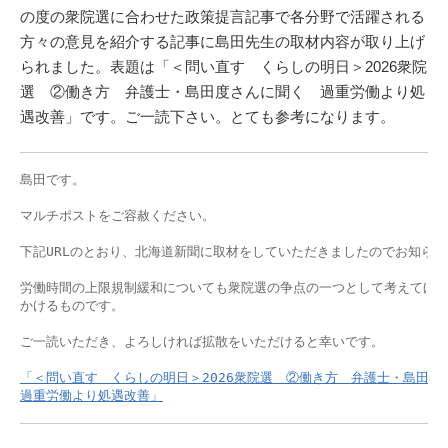
の度の衆院選に合わせた政策提言記事で各分野で活躍される
方々の意見を紹介する記事に島田先生の取材内容が取り上げ
られました。表題は「＜問い直す くらしの明日＞2026衆院
選 ②働き方 弁護士・島田度さんに聞く 過重労働より処
遇改善」です。ご一読下さい。とても参考になります。
島田です。

マルチポストをご容赦ください。

下記URLのとおり、北海道新聞に取材をしていただきましたのでお知らせ
労働時間の上限規制緩和についても衆院選の争点の一つとして考えてほし
かけるものです。

ご一読いただき、よろしければ拡散をいただけると幸いです。

「＜問い直す　くらしの明日＞2026衆院選　②働き方　弁護士・島田度さ
過重労働より処遇改善」