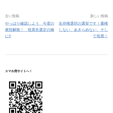
投
古い投稿
新しい投稿
やっぱり確認しよう 今度の
生存権選択の選挙です！棄権
稿
衆院解散！ 投票先選定の糧
しない、あきらめない、そし
ナ
に!!
て投票！
ビ
ゲ
ー
シ
スマホ用サイトへ！
ョ
ン