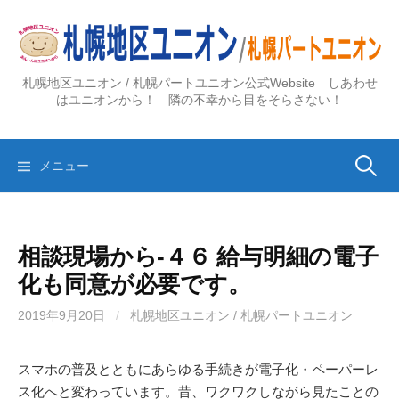
コ
ン
テ
ン
札幌地区ユニオン / 札幌パートユニオン公式Website しあわせ
ツ
はユニオンから！ 隣の不幸から目をそらさない！
へ
ス
検
キ
メニュー
ッ
プ
索:
相談現場から-４６ 給与明細の電子
化も同意が必要です。
2019年9月20日
/
札幌地区ユニオン / 札幌パートユニオン
スマホの普及とともにあらゆる手続きが電子化・ペーパーレ
ス化へと変わっています。昔、ワクワクしながら見たことの