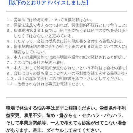
【以下のとおりアドバイスしました】
１．労基法では給与明細について直接記載はない。

２．労基法違反で考えるのであれば、労働契約不履行として争うことにな
３．所得税法第２３１条では、給与を支払う者は給与の支払を受ける者に
　　しなくてはならないと定めている。

４．したがって、会社は従業員に給与明細書を交付する義務がある。

５．雇用契約締結の際に会社が給与明細のＷＥＢ対応について本人に説明
　　確認もしていない。

６．本人との雇用契約では給与明細を通常の紙で発効されると解釈して不
７．この点では会社の契約不履行。

８．本人に対して給与明細が交付されないという不利益は会社の落ち度が
９．会社は自らの落ち度による本人への不利益を補てんする義務がある。
１０．以上の趣旨で会社に給与明細書を紙で下さいとしてください。

１１．改善されなければ再度お電話ください。

職場で発生する悩み事は是非ご相談ください。労働条件不利
益変更、雇用不安、苛め・嫌がらせ・セクハラ・パワハラ、
そして事業所閉鎖等、一人で考えても妙案が出てこない場合
があります。是非、ダイヤルしてみてください。