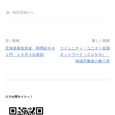
相談現場から
投
古い投稿
新しい投稿
北海道最低賃金 時間給８６
コミュニティ・ユニオン全国
稿
１円 １０月３日発効
ネットワーク（ＣＵＮＮ）
ナ
地域労働者の拠り所
ビ
ゲ
ー
シ
スマホ用サイトへ！
ョ