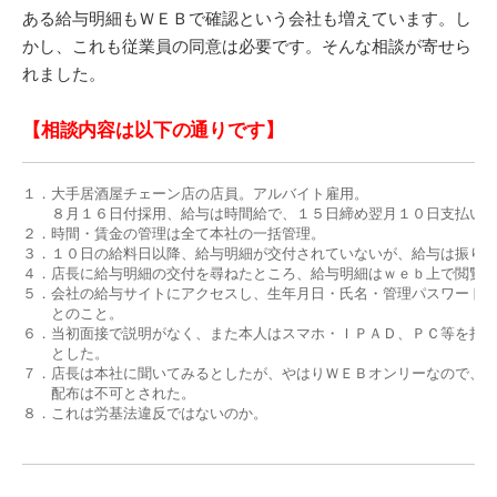
ある給与明細もＷＥＢで確認という会社も増えています。し
かし、これも従業員の同意は必要です。そんな相談が寄せら
れました。
【相談内容は以下の通りです】
１．大手居酒屋チェーン店の店員。アルバイト雇用。

　　８月１６日付採用、給与は時間給で、１５日締め翌月１０日支払い。
２．時間・賃金の管理は全て本社の一括管理。

３．１０日の給料日以降、給与明細が交付されていないが、給与は振り込
４．店長に給与明細の交付を尋ねたところ、給与明細はｗｅｂ上で閲覧す
５．会社の給与サイトにアクセスし、生年月日・氏名・管理パスワードを
　　とのこと。

６．当初面接で説明がなく、また本人はスマホ・ＩＰＡＤ、ＰＣ等を持っ
　　とした。

７．店長は本社に聞いてみるとしたが、やはりＷＥＢオンリーなので、給
　　配布は不可とされた。

８．これは労基法違反ではないのか。
