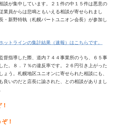
相談が集中しています。２１件の中１５件は悪意の
従業員からは悲鳴ともいえる相談が寄せられまし
長・新野特執（札幌パートユニオン会長）が参加し
ホットラインの集計結果（速報）はこちらです。
監督指導した際、道内７４４事業所のうち、６５事
した。８．７％の違反率です。２６円引き上がった
しょう。札幌地区ユニオンに寄せられた相談にも、
も良いのだと店長に諭された、との相談がありまし
。
ぞ！
うぞ！