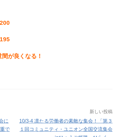
！
200
195
世間が良くなる！
新しい投稿
会に
10/3-4 凛たる労働者の素敵な集会！「第３
貴重で
１回コミュニティ・ユニオン全国交流集会