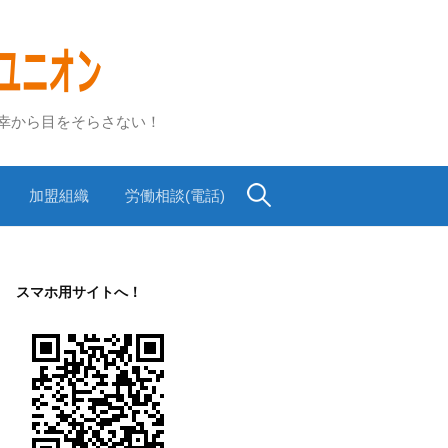
不幸から目をそらさない！
検
加盟組織
労働相談(電話)
索:
スマホ用サイトへ！