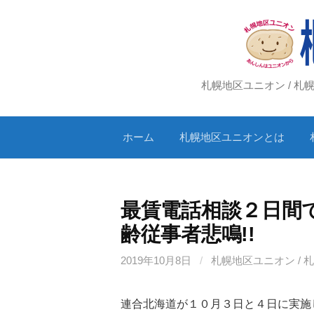
コ
ン
テ
ン
ツ
札幌地区ユニオン / 
へ
ス
ホーム
札幌地区ユニオンとは
キ
ッ
プ
最賃電話相談２日間
齢従事者悲鳴!!
2019年10月8日
/
札幌地区ユニオン / 
連合北海道が１０月３日と４日に実施