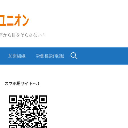
不幸から目をそらさない！
検
加盟組織
労働相談(電話)
索:
スマホ用サイトへ！