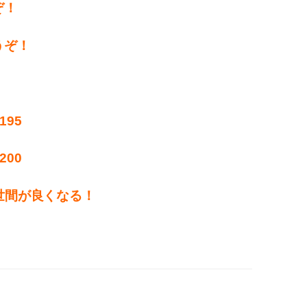
ぞ！
うぞ！
！
195
200
世間が良くなる！