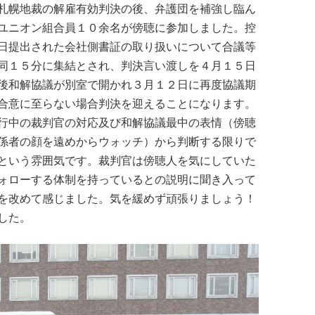
札幌地裁の解雇有効判決の後、弁護団を補強し臨ん
ユニオン組合員１０余名が傍聴に参加しました。控
日提出された会社側書証の取り扱いについて合議等
同１５分に集結とされ、判決言い渡しを４月１５日
後和解協議が別室で開かれ３月１２日に再度協議期
合意に至らない場合判決を迎えることになります。
行中の裁判官の対応及び和解協議最中の表情（傍聴
係者の顔を遠めからウォッチ）から判断する限りで
という雰囲気です。裁判官は傍聴人を気にしていた
ォローする体制を持っているとの説明に聞き入って
を改めて感じました。気を緩めず頑張りましょう！
した。