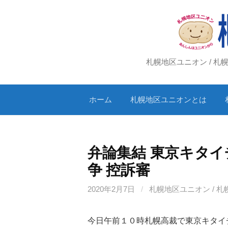
コ
ン
テ
ン
ツ
札幌地区ユニオン / 
へ
ス
ホーム
札幌地区ユニオンとは
キ
ッ
プ
弁論集結 東京キタ
争 控訴審
2020年2月7日
/
札幌地区ユニオン / 
今日午前１０時札幌高裁で東京キタイ