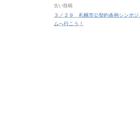
投
古い投稿
３／２９ 札幌市公契約条例シンポジ
稿
ムへ行こう！
ナ
ビ
ゲ
ー
シ
ョ
ン