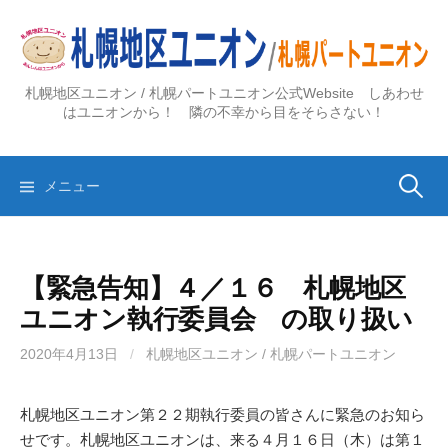
コ
ン
テ
ン
札幌地区ユニオン / 札幌パートユニオン公式Website しあわせ
ツ
はユニオンから！ 隣の不幸から目をそらさない！
へ
ス
検
キ
メニュー
ッ
プ
索:
【緊急告知】４／１６ 札幌地区
ユニオン執行委員会 の取り扱い
2020年4月13日
/
札幌地区ユニオン / 札幌パートユニオン
札幌地区ユニオン第２２期執行委員の皆さんに緊急のお知ら
せです。札幌地区ユニオンは、来る４月１６日（木）は第１