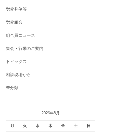
労働判例等
労働組合
組合員ニュース
集会・行動のご案内
トピックス
相談現場から
未分類
2026年8月
月
火
水
木
金
土
日