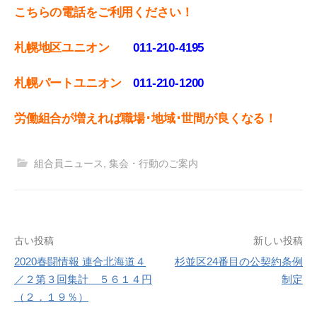
こちらの電話をご利用ください！
札幌地区ユニオン
011-210-4195
札幌パートユニオン
011‐210-1200
労働組合が増えれば職場･地域･世間が良くなる！
組合員ニュース
,
集会・行動のご案内
投
古い投稿
新しい投稿
2020春闘情報 連合北海道４
杉並区24番目の公契約条例
稿
／２第３回集計 ５６１４円
制定
ナ
（２．１９％）