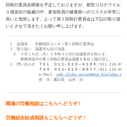
回執行委員会開催を予定しておりますが、新型コロナウイル
ス感染症の猛威の中、参加役員の健康面へのリスクが非常に
高いと危惧します。よって第１回執行委員会は下記の取り扱
いとさせて頂きたくお願い申し上げます。
　１　会議名　　札幌地区ユニオン第１回執行委員会

　２　取り扱い　議案持ち回り決議

　　※　４月１６日（木）１８時３０分の会議形式を執らず、

　　　　事務局送付の第１回執行委員会議案を各自ご検討頂く。

　３　問い合わせ　
ＴＥＬ
０１１-２１０－４１６５
／011-210-0505
ＦＡＸ
０１１-２１０－６６７７
／011-210-0606
　　　　　　　　　e-Mail：
spk-chiku-union@mse.biglobe.ne.
　　　　　　　　　担　当：書記長　山本　功

職場の労働相談はこちらへどうぞ！
労働組合結成相談もこちらへどうぞ！