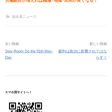
労働組合が増えれば職場･地域･世間が良くなる！
組合員ニュース
投
古い投稿
新しい投稿
Stay-Room Do the 91th May-
裁判は政治に影響されてはな
稿
Day
らず！
ナ
ビ
ゲ
ー
スマホ用サイトへ！
シ
ョ