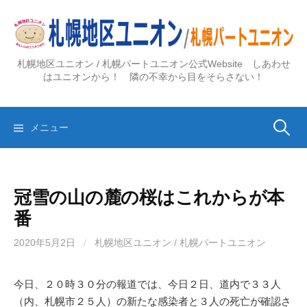
コ
ン
テ
ン
札幌地区ユニオン / 札幌パートユニオン公式Website しあわせ
ツ
はユニオンから！ 隣の不幸から目をそらさない！
へ
ス
検
キ
メニュー
ッ
プ
索:
冠雪の山の麓の桜はこれからが本
番
2020年5月2日
/
札幌地区ユニオン / 札幌パートユニオン
今日、２０時３０分の報道では、今日２日、道内で３３人
（内、札幌市２５人）の新たな感染者と３人の死亡が確認さ