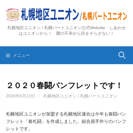
コ
ン
テ
ン
札幌地区ユニオン / 札幌パートユニオン公式Website しあわせ
ツ
はユニオンから！ 隣の不幸から目をそらさない！
へ
ス
検
キ
メニュー
ッ
プ
索:
２０２０春闘パンフレットです！
2020年5月13日
/
札幌地区ユニオン / 札幌パートユニオン
札幌地区ユニオンが加盟する札幌地区連合は今年も春闘パン
フレット「春札闘」を作成しました。組合員手作りのパンフ
レットです。