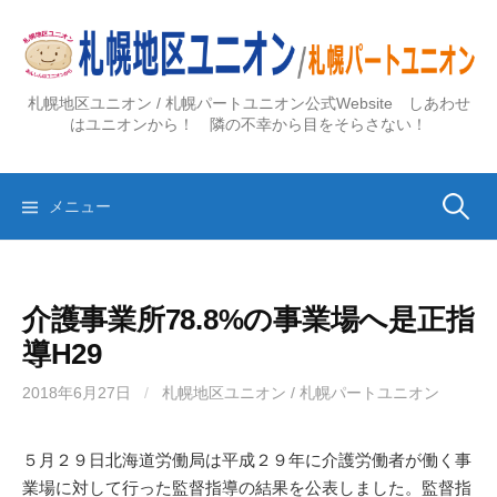
コ
ン
テ
ン
札幌地区ユニオン / 札幌パートユニオン公式Website しあわせ
ツ
はユニオンから！ 隣の不幸から目をそらさない！
へ
ス
検
キ
メニュー
ッ
プ
索:
介護事業所78.8%の事業場へ是正指
導H29
2018年6月27日
/
札幌地区ユニオン / 札幌パートユニオン
５月２９日北海道労働局は平成２９年に介護労働者が働く事
業場に対して行った監督指導の結果を公表しました。監督指