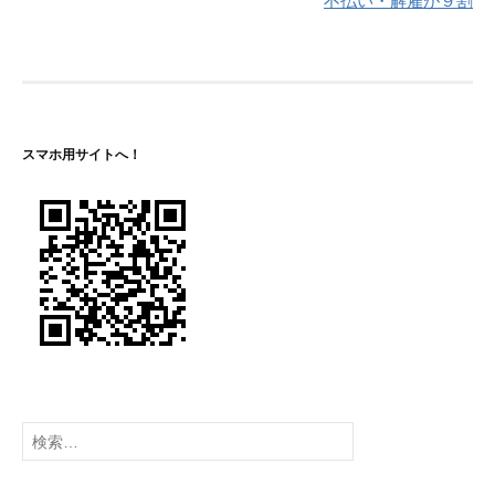
不払い・解雇が９割
ナ
ビ
ゲ
ー
スマホ用サイトへ！
シ
ョ
ン
検
索: