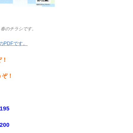
１春のチラシです。
のPDFです。
ぞ！
うぞ！
！
4195
1200