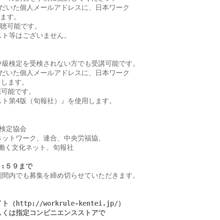
だいた個人メールアドレスに、日本ワーク

ます。

聴可能です。

ト等はございません。

級検定を受検されない方でも受講可能です。

だいた個人メールアドレスに、日本ワーク

します。

可能です。

ト第4版（旬報社）』を使用します。

検定協会

ットワーク、連合、中央労福協、

法人働く文化ネット、旬報社

３:５９まで
間内でも募集を締め切らせていただきます。

://workrule-kentei.jp/）

くは指定コンビニエンスストアで
