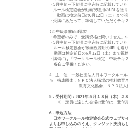
・5月中旬～下旬頃に申込時に記載していた
　ルール検定協会が動画視聴用のURLを送り
　　動画は検定前日の6月12日（土）まで視
・受講にあたって、準備していただくテキス
(2)中級事前WEB講習

・希望者のみで、受講資格は問いません。中
・5月中旬～下旬頃に申込時に記載していた
  ルール検定協会が動画視聴用のURLを送り
  動画は検定前日の6月12日（土）まで視聴
・講習には『ワークルール検定　中級テキス
  各自ご準備ください。

4．主　催　一般社団法人日本ワークルール
※　構成団体：ＮＰＯ法人職場の権利教育ネ
             教育文化協会、ＮＰＯ
5
．受付期間：2021年５月１３日（木）２
　　※　定員に達した会場の受付は、受付期
6
．申込方法
　日本ワークルール検定協会公式ウェブサイト（http
より
お申し込みのうえ、クレジット決済もし