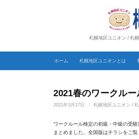
コ
ン
テ
ン
ツ
札幌地区ユニオン / 
へ
ス
ホーム
札幌地区ユニオンとは
キ
ッ
プ
2021春のワークル
2021年3月17日
/
札幌地区ユニオン / 
ワークルール検定の初級・中級の受験
まとめました。全国版はチラシをご覧