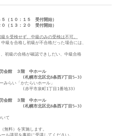
４５（１０：１５　受付開始）
２０（１３：２０　受付開始）
初級を受検せず、中級のみの受検は不可。
中級を合格し初級が不合格だった場合には、

き、初級の合格が確認できしだい、中級合格

労会館　３階　中ホール
　　　　(札幌市北区北6条西7丁目5-3)
ーみらい「かたらいホール」

　　　　(赤平市泉町1丁目1番地33)

労会館　３階　中ホール
　　　　(札幌市北区北6条西7丁目5-3)
いて

（無料）を実施します。

ール講習を事前に受講してください。
