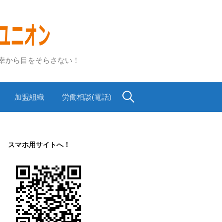
不幸から目をそらさない！
検
加盟組織
労働相談(電話)
索:
スマホ用サイトへ！