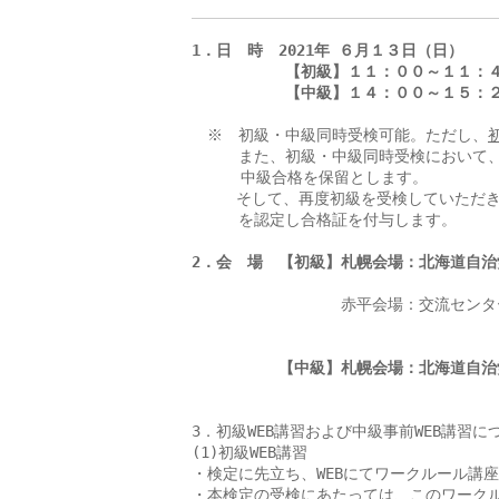
1
．日　時　2021年 ６月１３日（日）　
　　　　　　【初級】１１：００～１１：
　　　　　　【中級】１４：００～１５：
　※　初級・中級同時受検可能。ただし、
　　　また、初級・中級同時受検において、
  　　中級合格を保留とします。

     そして、再度初級を受検していただ
　　　を認定し合格証を付与します。

2
．会　場　【初級】札幌会場：北海道自治
　　　　　　　　　　　　　　　　　　　　　
　　　　　　　　　 赤平会場：交流センタ
　　　　　　　　　　　　　　　　　　　　　
【中級】札幌会場：北海道自治
　　　　　　　　　　　　　　　　　　　　　
3．初級WEB講習および中級事前WEB講習につ
(1)初級WEB講習

・検定に先立ち、WEBにてワークルール講座
・本検定の受検にあたっては、このワークル