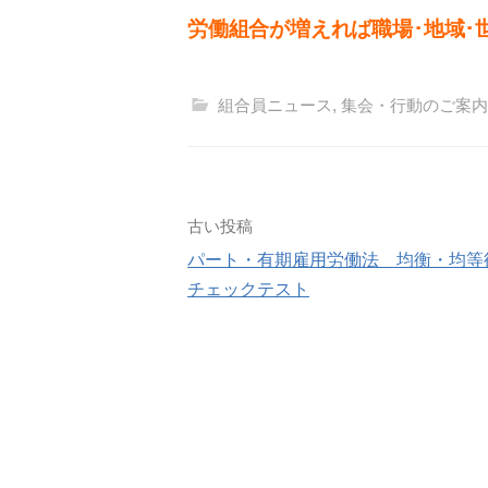
労働組合が増えれば職場･地域･
組合員ニュース
,
集会・行動のご案内
投
古い投稿
パート・有期雇用労働法 均衡・均等
稿
チェックテスト
ナ
ビ
ゲ
ー