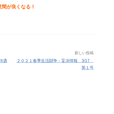
世間が良くなる！
新しい投稿
待遇
２０２１春季生活闘争・妥決情報 3/17
第１号