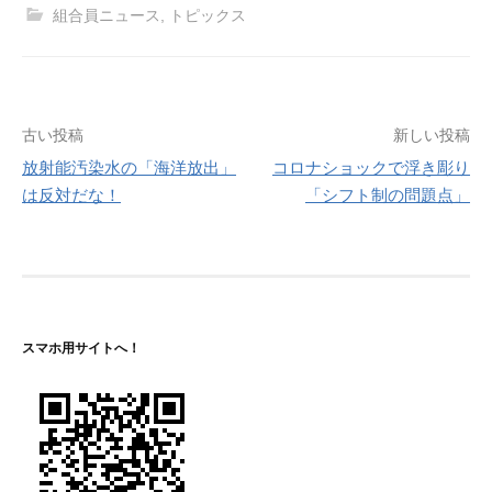
組合員ニュース
,
トピックス
投
古い投稿
新しい投稿
放射能汚染水の「海洋放出」
コロナショックで浮き彫り
稿
は反対だな！
「シフト制の問題点」
ナ
ビ
ゲ
ー
スマホ用サイトへ！
シ
ョ
ン