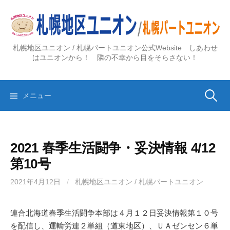
コ
ン
テ
ン
札幌地区ユニオン / 札幌パートユニオン公式Website しあわせ
ツ
はユニオンから！ 隣の不幸から目をそらさない！
へ
ス
検
キ
メニュー
ッ
プ
索:
2021 春季生活闘争・妥決情報 4/12
第10号
2021年4月12日
/
札幌地区ユニオン / 札幌パートユニオン
連合北海道春季生活闘争本部は４月１２日妥決情報第１０号
を配信し、運輸労連２単組（道東地区）、ＵＡゼンセン６単