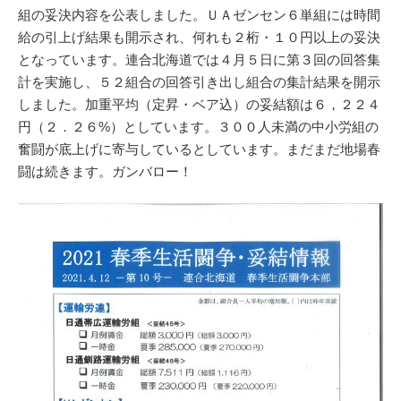
組の妥決内容を公表しました。ＵＡゼンセン６単組には時間
給の引上げ結果も開示され、何れも２桁・１０円以上の妥決
となっています。連合北海道では４月５日に第３回の回答集
計を実施し、５２組合の回答引き出し組合の集計結果を開示
しました。加重平均（定昇・ベア込）の妥結額は６，２２４
円（２．２６%）としています。３００人未満の中小労組の
奮闘が底上げに寄与しているとしています。まだまだ地場春
闘は続きます。ガンバロー！