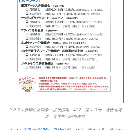
２０２１春季生活闘争・妥決情報 4/12 第１０号 連合北海
道 春季生活闘争本部