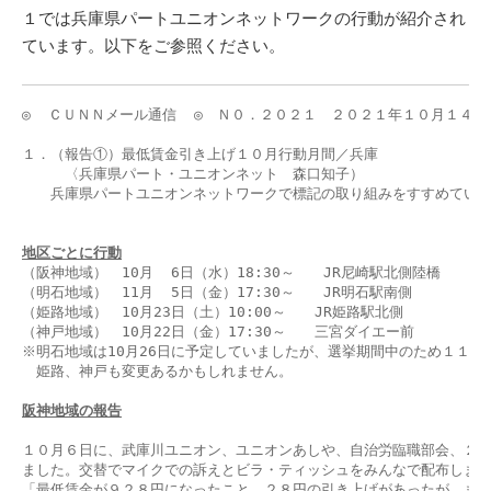
１では兵庫県パートユニオンネットワークの行動が紹介され
ています。以下をご参照ください。
◎  ＣＵＮＮメール通信  ◎　Ｎ０．２０２１　２０２１年１０月１４日

１．（報告①）最低賃金引き上げ１０月行動月間／兵庫

　　　〈兵庫県パート・ユニオンネット　森口知子）

　　兵庫県パートユニオンネットワークで標記の取り組みをすすめていま
地区ごとに行動
（阪神地域）　10月  6日（水）18:30～　　JR尼崎駅北側陸橋

（明石地域）　11月  5日（金）17:30～　　JR明石駅南側

（姫路地域）　10月23日（土）10:00～　　JR姫路駅北側

（神戸地域）　10月22日（金）17:30～　　三宮ダイエー前

※明石地域は10月26日に予定していましたが、選挙期間中のため１１月
　姫路、神戸も変更あるかもしれません。

阪神地域の報告
１０月６日に、武庫川ユニオン、ユニオンあしや、自治労臨職部会、２９
ました。交替でマイクでの訴えとビラ・ティッシュをみんなで配布しまし
「最低賃金が９２８円になったこと。２８円の引き上げがあったが、まだ