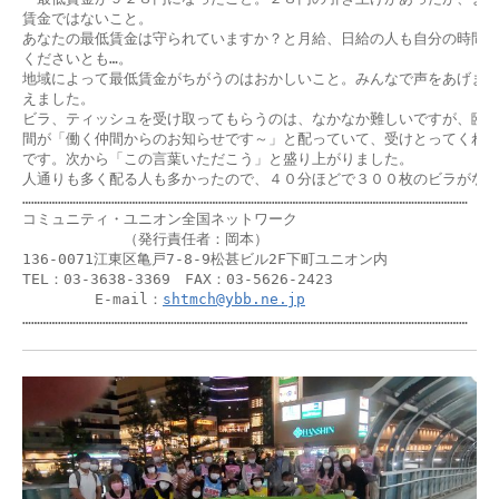
賃金ではないこと。

あなたの最低賃金は守られていますか？と月給、日給の人も自分の時間給
くださいとも…。

地域によって最低賃金がちがうのはおかしいこと。みんなで声をあげまし
えました。

ビラ、ティッシュを受け取ってもらうのは、なかなか難しいですが、臨職部
間が「働く仲間からのお知らせです～」と配っていて、受けとってくれる
です。次から「この言葉いただこう」と盛り上がりました。

人通りも多く配る人も多かったので、４０分ほどで３００枚のビラがなく
……………………………………………………………………………………………………………………………………

コミュニティ・ユニオン全国ネットワーク　　

　　　　　　　（発行責任者：岡本）

136-0071江東区亀戸7-8-9松甚ビル2F下町ユニオン内

TEL：03-3638-3369　FAX：03-5626-2423

　　　　　E-mail：
shtmch@ybb.ne.jp
……………………………………………………………………………………………………………………………………