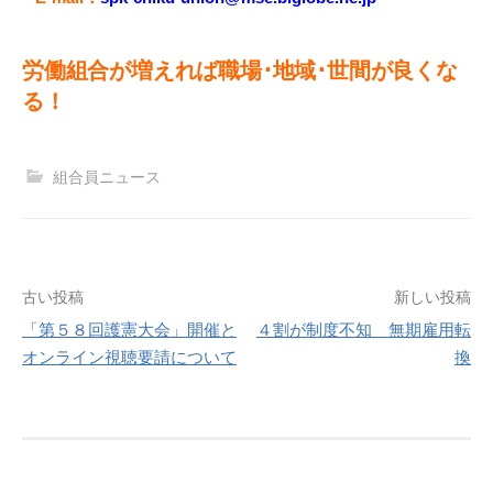
労働組合が増えれば職場･地域･世間が良くな
る！
組合員ニュース
投
古い投稿
新しい投稿
「第５８回護憲大会」開催と
４割が制度不知 無期雇用転
稿
オンライン視聴要請について
換
ナ
ビ
ゲ