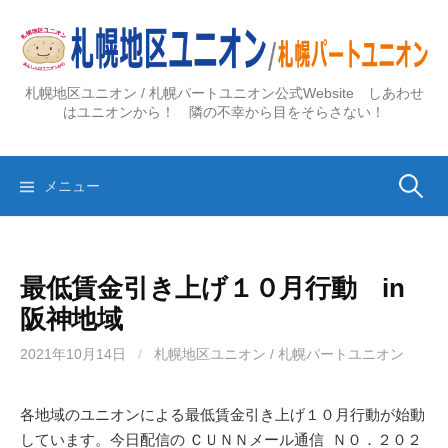
コ
ン
テ
ン
札幌地区ユニオン / 札幌パートユニオン公式Website しあわせ
ツ
はユニオンから！ 隣の不幸から目をそらさない！
へ
ス
検
キ
メニュー
ッ
プ
索:
最低賃金引き上げ１０月行動 in
阪神地域
2021年10月14日
/
札幌地区ユニオン / 札幌パートユニオン
各地域のユニオンによる最低賃金引き上げ１０月行動が始動
しています。今日配信の ＣＵＮＮメール通信 Ｎ０．２０２