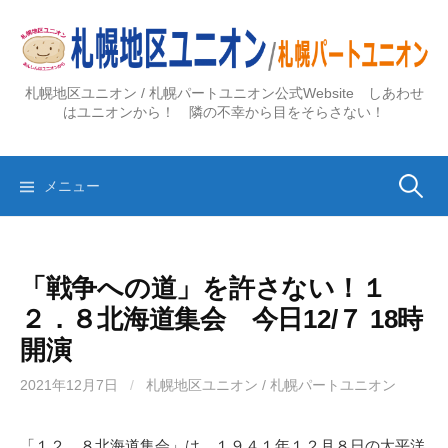
コ
ン
テ
ン
札幌地区ユニオン / 札幌パートユニオン公式Website しあわせ
ツ
はユニオンから！ 隣の不幸から目をそらさない！
へ
ス
検
キ
メニュー
ッ
プ
索:
「戦争への道」を許さない！１
２．８北海道集会 今日12/７ 18時
開演
2021年12月7日
/
札幌地区ユニオン / 札幌パートユニオン
「１２．８北海道集会」は、１９４１年１２月８日の太平洋