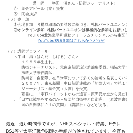
     　　   講　師　　半田　滋さん（防衛ジャーナリスト）

　　④　集会アピール（案）提案　

　　⑤　閉会挨拶

（６）参　加

　 　　　　YouTube北海道平和運動フォーラムチャンネルから生配信を
YouTube視聴参加はこちらからどうぞ
（７）講師プロフィール

　　＜半田　滋（はんだ　しげる）さん＞ 

　　　　１９５５年生まれ。

　　　　防衛ジャーナリスト。元東京新聞論説兼編集委員。獨協大学非常
　　　　法政大学兼任講師。

　　　　防衛省・自衛隊、在日米軍について多くの論考を発表している。
　　　　２００７年、東京新聞・中日新聞連載の「新防人考」で第１３回
　　　　ジャーナリスト基金賞（大賞）を受賞。

　　　　著書に、「零戦パイロットからの遺言－原田要が空から見た戦争
　　、「日本は戦争をするのか－集団的自衛権と自衛隊」（岩波新書）、
　　　　国の自衛隊に２１の質問」（講談社）などがある。
最近、遅い時間帯ですが、NHKスペシャル・特集、Eテレ、
BS1等で太平洋戦争関連の番組が放映されています。今夜も