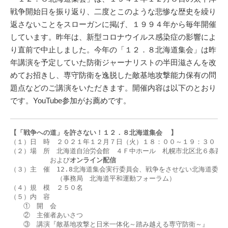
戦争開始日を振り返り、二度とこのような悲惨な歴史を繰り
返さないことをスローガンに掲げ、１９９４年から毎年開催
しています。昨年は、新型コロナウイルス感染症の影響によ
り直前で中止しました。今年の「１２．８北海道集会」は昨
年講演を予定していた防衛ジャーナリストの半田滋さんを改
めてお招きし、専守防衛を逸脱した敵基地攻撃能力保有の問
題点などのご講演をいただきます。開催内容は以下のとおり
です。YouTube参加がお薦めです。
【「戦争への道」を許さない！１２．８北海道集会
】
（１）日　時　２０２１年１２月７日（火）１８：００～１９：３０（開
（２）場　所　北海道自治労会館　４Ｆ中ホール　札幌市北区北６条西７
　　　　　　および
オンライン配信
（３）主　催　12.8北海道集会実行委員会、戦争をさせない北海道委員会
　　　　　　　（事務局　北海道平和運動フォーラム）

（４）規　模　２５０名

（５）内　容

　　①　開　会

　　②　主催者あいさつ

　　③　講演『敵基地攻撃と日米一体化～踏み越える専守防衛～』
