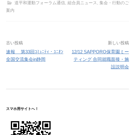
道平和運動フォーラム通信
,
組合員ニュース
,
集会・行動のご
案内
投
古い投稿
新しい投稿
速報 第33回ｺﾐｭﾆﾃｨ・ﾕﾆｵﾝ
12/12 SAPPORO保育園ミー
稿
全国交流集会in静岡
ティング 合同就職面接・施
ナ
設説明会
ビ
ゲ
ー
シ
スマホ用サイトへ！
ョ
ン