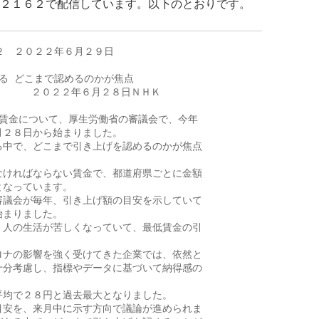
.２１６２で配信しています。以下のとおりです。
２　２０２２年６月２９日

る どこまで認めるのかが焦点

           ２０２２年６月２８日ＮＨＫ

賃金について、厚生労働省の審議会で、今年

２８日から始まりました。

中で、どこまで引き上げを認めるのかが焦点

ければならない賃金で、都道府県ごとに金額

なっています。

議会が毎年、引き上げ額の目安を示していて

まりました。

人の生活が苦しくなっていて、最低賃金の引

ナの影響を強く受けてきた企業では、依然と

分考慮し、指標やデータに基づいて納得感の

均で２８円と過去最大となりました。

安を、来月中に示す方向で議論が進められま
