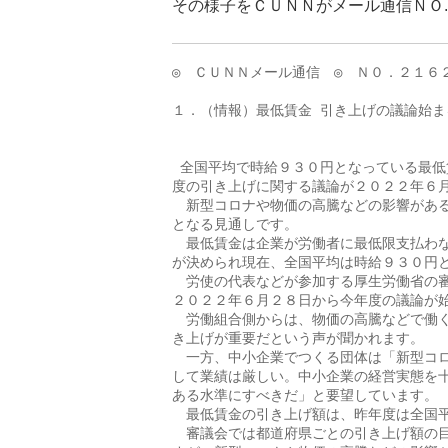
その様子をＣＵＮＮがメール通信ＮＯ
◎　ＣＵＮＮメール通信　◎　Ｎ０．２１６
１．（情報）最低賃金 引き上げの議論始ま
                             
 全国平均で時給９３０円となっている最低
度の引き上げに関する議論が２０２２年６月
　新型コロナや物価の高騰などの影響がある
となる見通しです。

　最低賃金は企業が労働者に最低限支払わな
が決められ現在、全国平均は時給９３０円と
　労使の代表などが参加する厚生労働省の審
２０２２年６月２８日から今年度の議論が始
　労働組合側からは、物価の高騰などで働く
き上げが重要だという声が聞かれます。

　一方、中小企業でつくる団体は「新型コロ
して業績は厳しい。中小企業の経営実態を十
ある水準にすべきだ」と要望しています。

　最低賃金の引き上げ額は、昨年度は全国平
　審議会では都道府県ごとの引き上げ額の目