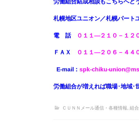
労働組合結成相談もこちらへど
札幌地区ユニオン／札幌パート
電 話
０１１—２１０－１２
ＦＡＸ
０１１
—
２０６－４４
E-mail：
spk-chiku-union@mse
労働組合が増えれば職場･地域･
ＣＵＮＮメール通信・各種情報
,
組合