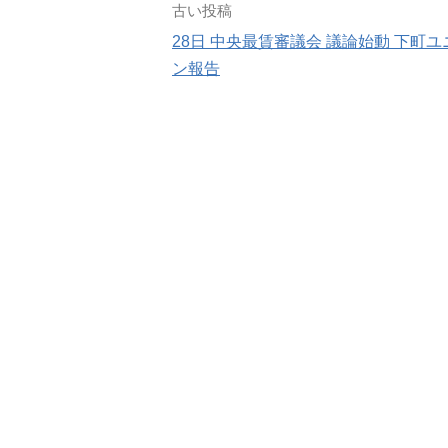
投
古い投稿
28日 中央最賃審議会 議論始動 下町ユ
稿
ン報告
ナ
ビ
ゲ
ー
シ
ョ
ン