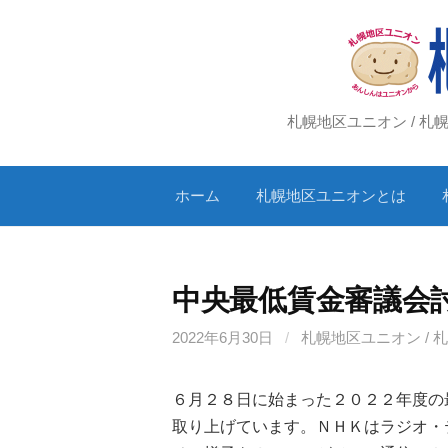
コ
ン
テ
ン
ツ
札幌地区ユニオン / 
へ
ス
ホーム
札幌地区ユニオンとは
キ
ッ
プ
中央最低賃金審議会
2022年6月30日
/
札幌地区ユニオン / 
６月２８日に始まった２０２２年度の
取り上げています。ＮＨＫはラジオ・