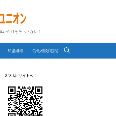
不幸から目をそらさない！
検
加盟組織
労働相談(電話)
索:
スマホ用サイトへ！