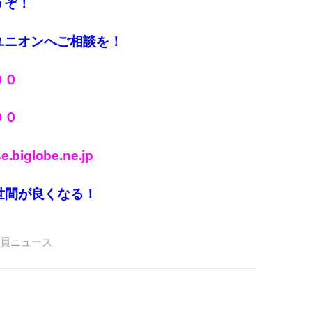
うぞ！
ユニオンへご相談を！
００
００
.biglobe.ne.jp
世間が良くなる！
員ニュース