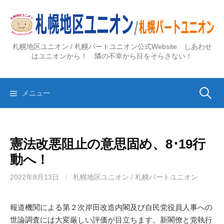
コ
ン
テ
ン
札幌地区ユニオン / 札幌パートユニオン公式Website しあわせ
ツ
はユニオンから！ 隣の不幸から目をそらさない！
へ
ス
検
キ
メニュー
ッ
プ
索:
憲法改悪阻止の意思固め、8･19行
動へ！
2022年8月13日
/
札幌地区ユニオン / 札幌パートユニオン
報道機関による第２次岸田改造内閣及び自民党役員人事への
世論調査には大変厳しい評価が目立ちます。新閣僚と党執行