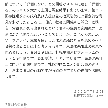
部について「評価しない」との回答が４４％に達し「評価す
る」の３０％を大きく上回る調査結果も出ています。第２６
回参院選前から政府及び支援政党の改憲姿勢には否定的な意
見が多かったところに、旧統一教会に関係する閣僚・政務
官・党役員が炙り出されたという個々の議員と党組織の下品
さにあきれ果てたということでしようか。これから先、反
ソ・ウクライナ支援名目とした改憲論議に耳目を集めるべく
攻勢に出ることは十分考えられます。憲法改悪阻止の意思を
固めましょう。８月１９日は、札幌平和運動フォーラムの
８・１９行動です。参加要請がとどいています。憲法改悪阻
止に向けた街頭行動です。札幌地区ユニオン組合員の皆さ
ん、週末金曜日の行動ですが時間の許す限りの参加をお願い
します。
　　　　　　　　　　　　　　　　　　　　　　２０２２年７月２５日

　　　　　　　　　　　　　　　　　　　　　　札幌平和運動フォーラム
労働組合委員長
