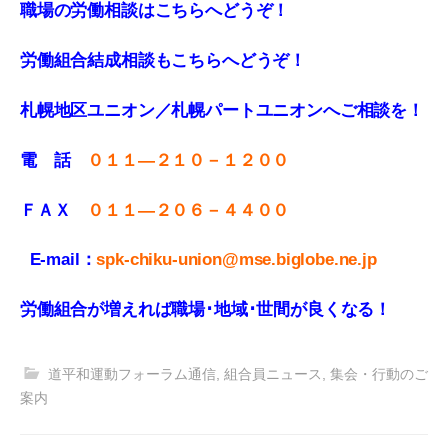
職場の労働相談はこちらへどうぞ！
労働組合結成相談もこちらへどうぞ！
札幌地区ユニオン／札幌パートユニオンへご相談を！
電 話
０１１—２１０－１２００
ＦＡＸ
０１１
—
２０６－４４００
E-mail：
spk-chiku-union@mse.biglobe.ne.jp
労働組合が増えれば職場･地域･世間が良くなる！
道平和運動フォーラム通信
,
組合員ニュース
,
集会・行動のご
案内