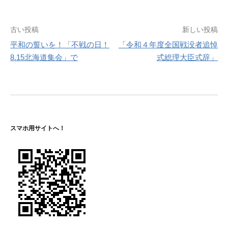
投
古い投稿
新しい投稿
平和の誓いを！「不戦の日！
「令和４年度全国戦没者追悼
稿
8.15北海道集会」で
式総理大臣式辞」
ナ
ビ
ゲ
ー
スマホ用サイトへ！
シ
ョ
ン