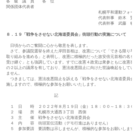
各　級　議　員　　各　位

関係団体代表者

　　　　　　　　　　　　　　　　　　　　　　　札幌平和運動フォーラ
　　　　　　　　　　　　　　　　　　　　　　　代表幹事　鈴木　賢一
　　　　　　　　　　　　　　　　　　　　　　　代表幹事　武藤　敏史
８．１９
「戦争をさせない北海道委員会」街頭行動の実施について
　日頃からのご奮闘に心から敬意を表します。

　さて、参議院選挙を終えた岸田首相は、改憲について「できる限り早く
取り組みを進める」と表明し、改憲に積極的だった故安倍元首相の名を挙
受け継ぐ」とも強調しています。すでに改憲４政党は衆参ともに改憲発議
の２以上の議席を有しており、憲法改悪阻止に向けた世論喚起をしていか
ません。

　つきましては、憲法改悪阻止を訴える「戦争をさせない北海道委員会」
施しますので、積極的な参加をお願いいたします。

　　　　　　　　　　　　記

　１　日　　時　２０２２年８月１９日（金）１８：００～１８：３０

　２　場　　所　札幌市大通西３丁目　西側

　３　主　　催　戦争をさせない北海道委員会

　４　内　　容　街頭宣伝活動（デモ行進はありません）

　５　参加要請　要請数は示しませんが、積極的な参加をお願いします。