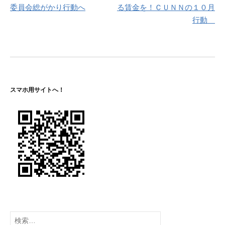
稿
委員会総がかり行動へ
る賃金を！ＣＵＮＮの１０月
ナ
行動
ビ
ゲ
ー
シ
スマホ用サイトへ！
ョ
ン
検
索: