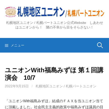
コ
ン
テ
ン
札幌地区ユニオン / 札幌パートユニオン公式Website しあわせ
ツ
はユニオンから！ 隣の不幸から目をそらさない！
へ
ス
検
キ
メニュー
ッ
プ
索:
ユニオンWith福島みずほ 第１回講
演会 10/7
2022年9月15日
/
札幌地区ユニオン / 札幌パートユニオン
「ユニオンWith福島みずほ」結成のＦＡＸを当ユニオン当て
に頂戴しました。社会民主主義的政策や福島みずほ議員の目