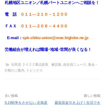
札幌地区ユニオン／札幌パートユニオンへご相談を！
電 話
０１１—２１０－１２００
ＦＡＸ
０１１
—
２０６－４４００
E-mail：
spk-chiku-union@mse.biglobe.ne.jp
労働組合が増えれば職場･地域･世間が良くなる！
社民党 ２０２２重点政策 解説集
,
組合員ニュース
,
集会・
行動のご案内
,
トピックス
投
古い投稿
新しい投稿
9.19戦争をさせない 北海道
最低賃金引き上げ！生活でき